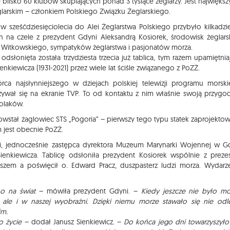
 blisko 60 klubów skupiających ponad 3 tysiące żeglarzy. Jest największ
glarskim – członkiem Polskiego Związku Żeglarskiego.
sześćdziesięciolecia do Alei Żeglarstwa Polskiego przybyło kilkadzie
 na czele z prezydent Gdyni Aleksandrą Kosiorek, środowisk żeglars
Witkowskiego, sympatyków żeglarstwa i pasjonatów morza.
i odsłonięta została trzydziesta trzecia już tablica, tym razem upamiętnia
iewicza (1931-2021) przez wiele lat ściśle związanego z PoZŻ.
ca najsłynniejszego w dziejach polskiej telewizji programu morsk
azywał się na ekranie TVP. To od kontaktu z nim właśnie swoją przygo
olaków.
owstał żaglowiec STS „Pogoria” – pierwszy tego typu statek zaprojekto
 jest obecnie PoZŻ.
ki, jednocześnie zastępca dyrektora Muzeum Marynarki Wojennej w G
ienkiewicza. Tablicę odsłoniła prezydent Kosiorek wspólnie z prez
zem a poświęcił o. Edward Pracz, duszpasterz ludzi morza. Wydarz
kno na świat
– mówiła prezydent Gdyni. –
Kiedy jeszcze nie było m
 ale i w naszej wyobraźni. Dzięki niemu morze stawało się nie odl
im.
o życie
– dodał Janusz Sienkiewicz. –
Do końca jego dni towarzyszył