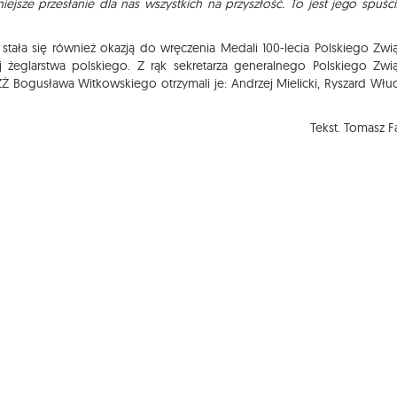
iejsze przesłanie dla nas wszystkich na przyszłość. To jest jego spuści
stała się również okazją do wręczenia Medali 100-lecia Polskiego Zwi
żeglarstwa polskiego. Z rąk sekretarza generalnego Polskiego Zwi
Ż Bogusława Witkowskiego otrzymali je: Andrzej Mielicki, Ryszard Włud
Tekst. Tomasz F