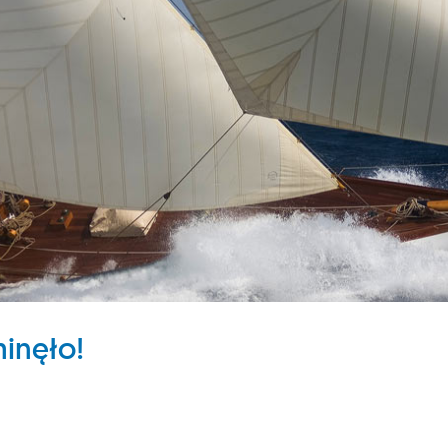
minęło!