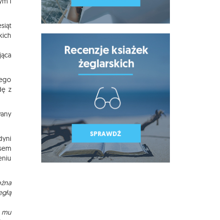
ym i
siąt
kich
jąca
iego
dę z
wany
dyni
esem
eniu
ożna
egłą
o mu