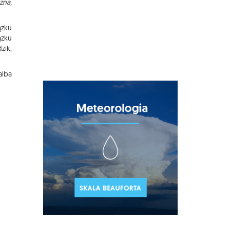
zna,
ązku
ązku
zik,
alba