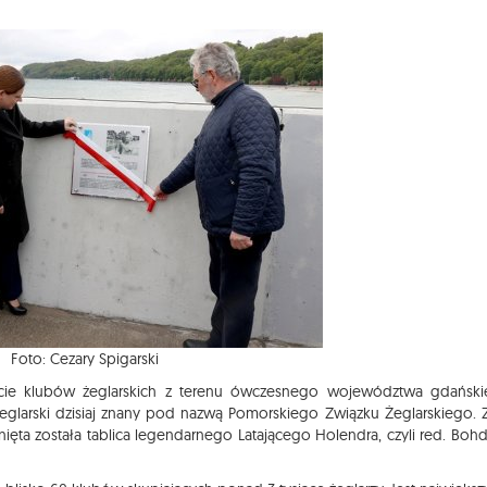
Foto: Cezary Spigarski
aście klubów żeglarskich z terenu ówczesnego województwa gdańsk
larski dzisiaj znany pod nazwą Pomorskiego Związku Żeglarskiego. Z
nięta została tablica legendarnego Latającego Holendra, czyli red. Boh