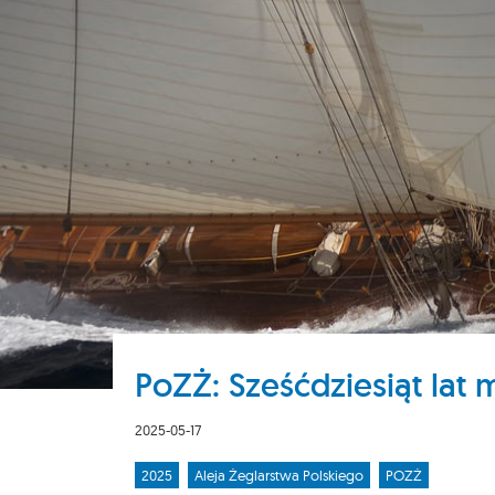
PoZŻ: Sześćdziesiąt lat 
2025-05-17
2025
Aleja Żeglarstwa Polskiego
POZŻ