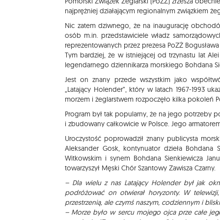
Pomorski Związek Żeglarski (PoZŻ) zrzesza obecnie
najprężniej działającym regionalnym związkiem że
Nic zatem dziwnego, że na inaugurację obchodów 
osób m.in. przedstawiciele władz samorządowych
reprezentowanych przez prezesa PoZŻ Bogusława 
Tym bardziej, że w istniejącej od trzynastu lat Ale
legendarnego dziennikarza morskiego Bohdana Sienk
Jest on znany przede wszystkim jako współtwór
„Latający Holender”, który w latach 1967-1993 uk
morzem i żeglarstwem rozpoczęło kilka pokoleń P
Program był tak popularny, że na jego potrzeby p
i zbudowany całkowicie w Polsce. Jego armatorem
Uroczystość poprowadził znany publicysta mors
Aleksander Gosk, kontynuator dzieła Bohdana S
Witkowskim i synem Bohdana Sienkiewicza Janus
towarzyszył Męski Chór Szantowy Zawisza Czarny.
– Dla wielu z nas Latający Holender był jak o
podróżować on otwierał horyzonty. W telewizji,
przestrzenią, ale czymś naszym, codziennym i blisk
– Morze było w sercu mojego ojca prze całe jeg