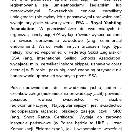
legitymowania się umiejętnościami żeglarskimi lub
motorowodnymi. Powszechnie cenione certyfikaty
umiejętności (nie mylmy ich z państwowymi uprawnieniami)
wydaje brytyjskie stowarzyszenie
RYA – Royal Yachting
Association
. W przeciwieństwie do wymienianych tu
organizacji i instytucji, RYA wydaje również wysoce cenione
na świecie uprawnienia zawodowe (ang. commercial
endorsment). Wśród wielu innych zrzeszeń tego typu
należy również wspomnieć o Federacji Szkół Żeglarskich
ISSA (ang. International Sailing Schools Association)
wydającej m.in. certyfikat Inshore skipper, uznawany coraz
chętniej w Europie i poza nią, choć znane są przypadki nie
honorowania uprawnień wydanych przez ISSA.
Poza uprawnieniami do prowadzenia jachtu, jeden z
członków załogi (niekoniecznie prowadzący jacht) powinien
posiadać również świadectwo w służbie
radiokomunikacyjnej. Najpopularniejszym jest świadectwo
radiooperatora łączności bliskiego zasięgu czyli
SRC
(ang. Short Range Certificate). Wydają go zarówno
instytucje państwowe (w Polsce będzie to UKE - Urząd
Komunikacji Elektronicznej), jak i wspomniane wcześniej