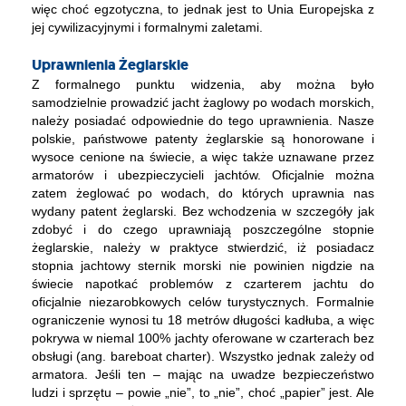
więc choć egzotyczna, to jednak jest to Unia Europejska z
jej cywilizacyjnymi i formalnymi zaletami.
Uprawnienia Żeglarskie
Z formalnego punktu widzenia, aby można było
samodzielnie prowadzić jacht żaglowy po wodach morskich,
należy posiadać odpowiednie do tego uprawnienia. Nasze
polskie, państwowe patenty żeglarskie są honorowane i
wysoce cenione na świecie, a więc także uznawane przez
armatorów i ubezpieczycieli jachtów. Oficjalnie można
zatem żeglować po wodach, do których uprawnia nas
wydany patent żeglarski. Bez wchodzenia w szczegóły jak
zdobyć i do czego uprawniają poszczególne stopnie
żeglarskie, należy w praktyce stwierdzić, iż posiadacz
stopnia jachtowy sternik morski nie powinien nigdzie na
świecie napotkać problemów z czarterem jachtu do
oficjalnie niezarobkowych celów turystycznych. Formalnie
ograniczenie wynosi tu 18 metrów długości kadłuba, a więc
pokrywa w niemal 100% jachty oferowane w czarterach bez
obsługi (ang. bareboat charter). Wszystko jednak zależy od
armatora. Jeśli ten – mając na uwadze bezpieczeństwo
ludzi i sprzętu – powie „nie”, to „nie”, choć „papier” jest. Ale