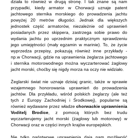
działa to również w drugą stronę. I tak znane są nam
przypadki, kiedy armator w Chorwacji uznaje patent
jachtowego sternika morskiego do prowadzenia jachtu
powyżej 20 metrów długości. Jednak dla większych
jednostek część armatorów, niezależnie od uprawnień
posiadanych przez skippera, zastrzega sobie prawo do
wydania jachtu po uprzednim praktycznym sprawdzeniu
jego umiejętności (mały egzamin w marinie). To, że życie
wyprzedza przepisy, pokazują również inne przykłady -
np.w Chorwacji, gdzie na uprawnienia żeglarza jachtowego
i sternika motorowodnego można wyczarterować żaglowy
jacht morski, choćby się nigdy morza na oczy nie widziało.
Żeglarski świat nie uznaje dzisiaj granic, także w sprawie
wzajemnego honorowania uprawnień do prowadzenia
jachtów. Dla przykładu, wśród polskich żeglarzy (ale też
tych z Europy Zachodniej i Środkowej), popularne są
również wydawane przez władze
chorwackie uprawnienia
Voditelj Brodice
, z pomocą których bez trudu
wyczarterujemy jacht morski (żaglowy lub motorowy) w
Chorwacji oraz w części innych krajów europejskich.
Nie tylko państwowe uprawnienia dają nam możliwość