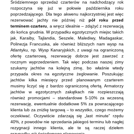
Śródziemnego sprzedaż czarterów na nadchodzący rok
rozpoczyna się już w połowie października roku
poprzedzającego. Dla tego akwenu najkorzystniej jest więc
rezerwować jachty nie później niż
pół roku przed
terminem czarteru
, a wręcz idealnie – zdążyć z rezerwacją
do końca grudnia. W przypadku egzotycznych miejsc takich
jak, Karaiby, Tajlandia, Seszele, Malediwy, Madagaskar,
Polinezja Francuska, ale również bliższych nam wysp na
Atlantyku, np. Wysp Kanaryjskich, z uwagi na ograniczoną
ofertę czarterową, rezerwację dobrze jest zawrzeć z
rocznym wyprzedzeniem. Tak więc podczas naszej zimy
szukamy jachtów na kolejną zimę, bo właśnie wtedy
przypada okres na egzotyczne żeglowanie. Poszukując
jachtów kilka miesięcy przed planowanym czarterem
musimy liczyć się z bardzo ograniczoną ofertą. Armatorzy
jachtów w egzotycznych zakątkach nie rozpieszczają
również promocjami – standardowe 5-10% za wczesną
rezerwację, ewentualnie dodatkowe 5% za powracającego
klienta lub za zniżkę targową – to wszystko, czego możemy
oczekiwać. Oczywiście zdarzają się „last minute” rzędu
40%, z powodów nie sprzedania jakiegoś terminu lub nagłej
rezygnacji innego klienta, ale te są raczej dziełem
przypadku niż świadomego planowania.