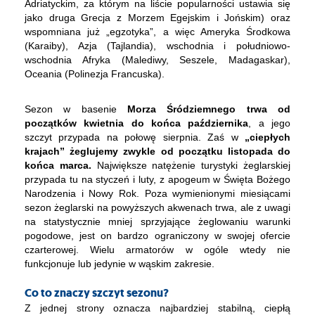
Adriatyckim, za którym na liście popularności ustawia się
jako druga Grecja z Morzem Egejskim i Jońskim) oraz
wspomniana już „egzotyka”, a więc Ameryka Środkowa
(Karaiby), Azja (Tajlandia), wschodnia i południowo-
wschodnia Afryka (Malediwy, Seszele, Madagaskar),
Oceania (Polinezja Francuska).
Sezon w basenie
Morza Śródziemnego trwa od
początków kwietnia do końca października
, a jego
szczyt przypada na połowę sierpnia. Zaś w
„ciepłych
krajach” żeglujemy zwykle od początku listopada do
końca marca.
Największe natężenie turystyki żeglarskiej
przypada tu na styczeń i luty, z apogeum w Święta Bożego
Narodzenia i Nowy Rok. Poza wymienionymi miesiącami
sezon żeglarski na powyższych akwenach trwa, ale z uwagi
na statystycznie mniej sprzyjające żeglowaniu warunki
pogodowe, jest on bardzo ograniczony w swojej ofercie
czarterowej. Wielu armatorów w ogóle wtedy nie
funkcjonuje lub jedynie w wąskim zakresie.
Co to znaczy szczyt sezonu?
Z jednej strony oznacza najbardziej stabilną, ciepłą