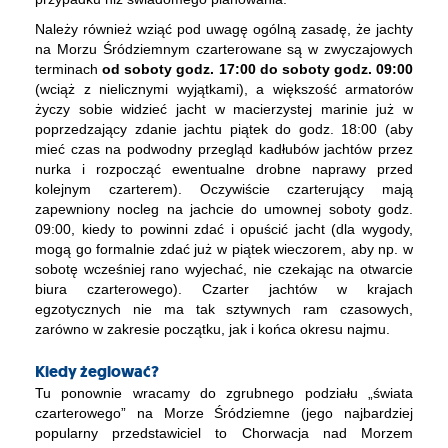
Należy również wziąć pod uwagę ogólną zasadę, że jachty
na Morzu Śródziemnym czarterowane są w zwyczajowych
terminach
od soboty godz. 17:00 do soboty godz. 09:00
(wciąż z nielicznymi wyjątkami), a większość armatorów
życzy sobie widzieć jacht w macierzystej marinie już w
poprzedzający zdanie jachtu piątek do godz. 18:00 (aby
mieć czas na podwodny przegląd kadłubów jachtów przez
nurka i rozpocząć ewentualne drobne naprawy przed
kolejnym czarterem). Oczywiście czarterujący mają
zapewniony nocleg na jachcie do umownej soboty godz.
09:00, kiedy to powinni zdać i opuścić jacht (dla wygody,
mogą go formalnie zdać już w piątek wieczorem, aby np. w
sobotę wcześniej rano wyjechać, nie czekając na otwarcie
biura czarterowego). Czarter jachtów w krajach
egzotycznych nie ma tak sztywnych ram czasowych,
zarówno w zakresie początku, jak i końca okresu najmu.
Kiedy żeglować?
Tu ponownie wracamy do zgrubnego podziału „świata
czarterowego” na Morze Śródziemne (jego najbardziej
popularny przedstawiciel to Chorwacja nad Morzem