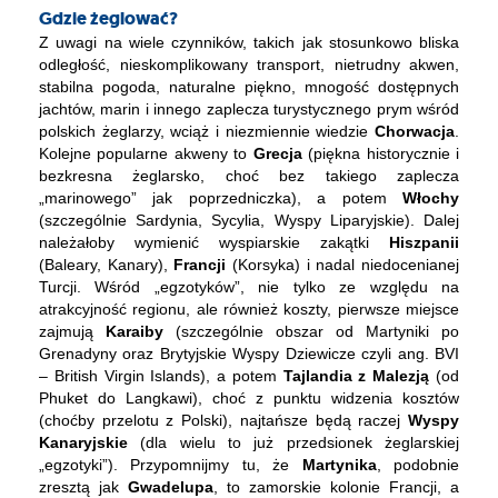
Gdzie żeglować?
Z uwagi na wiele czynników, takich jak stosunkowo bliska
odległość, nieskomplikowany transport, nietrudny akwen,
stabilna pogoda, naturalne piękno, mnogość dostępnych
jachtów, marin i innego zaplecza turystycznego prym wśród
polskich żeglarzy, wciąż i niezmiennie wiedzie
Chorwacja
.
Kolejne popularne akweny to
Grecja
(piękna historycznie i
bezkresna żeglarsko, choć bez takiego zaplecza
„marinowego” jak poprzedniczka), a potem
Włochy
(szczególnie Sardynia, Sycylia, Wyspy Liparyjskie). Dalej
należałoby wymienić wyspiarskie zakątki
Hiszpanii
(Baleary, Kanary),
Francji
(Korsyka) i nadal niedocenianej
Turcji. Wśród „egzotyków”, nie tylko ze względu na
atrakcyjność regionu, ale również koszty, pierwsze miejsce
zajmują
Karaiby
(szczególnie obszar od Martyniki po
Grenadyny oraz Brytyjskie Wyspy Dziewicze czyli ang. BVI
– British Virgin Islands), a potem
Tajlandia z Malezją
(od
Phuket do Langkawi), choć z punktu widzenia kosztów
(choćby przelotu z Polski), najtańsze będą raczej
Wyspy
Kanaryjskie
(dla wielu to już przedsionek żeglarskiej
„egzotyki”). Przypomnijmy tu, że
Martynika
, podobnie
zresztą jak
Gwadelupa
, to zamorskie kolonie Francji, a