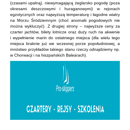
(czasami upalną), niewymagającą żeglarsko pogodę (poza
okresami deszczowymi i huraganowymi) w rejonach
egzotycznych oraz najwyższą temperaturę i łagodne wiatry
na Morzu Śródziemnym (choć anomalii pogodowych nie
można wykluczyć). Z drugiej strony – najwyższe ceny za
czarter jachtów, bilety lotnicze oraz duży ruch na akwenie
i wypełnienie marin do ostatniego miejsca (dla wielu tego
miejsca braknie już we wczesnej porze popołudniowej, a
mnóstwo przykładów takiego stanu rzeczy odnajdziemy np.
w Chorwacji i na hiszpańskich Balearach).