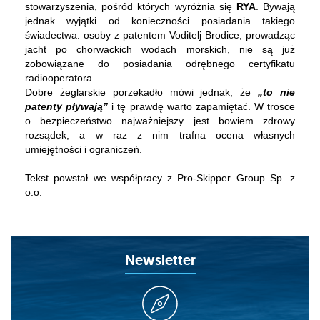
stowarzyszenia, pośród których wyróżnia się
RYA
. Bywają
jednak wyjątki od konieczności posiadania takiego
świadectwa: osoby z patentem Voditelj Brodice, prowadząc
jacht po chorwackich wodach
morskich
, nie są już
zobowiązane do posiadania odrębnego certyfikatu
radiooperatora.
Dobre żeglarskie porzekadło mówi jednak, że
„to nie
patenty pływają”
i tę prawdę warto zapamiętać. W trosce
o bezpieczeństwo najważniejszy jest bowiem zdrowy
rozsądek, a w raz z nim trafna ocena własnych
umiejętności i ograniczeń.
Tekst powstał we współpracy z
Pro-Skipper Group Sp. z
o.o.
Newsletter