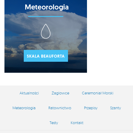
Aktualności
Żaglowce
Ceremoniał Morski
Meteorologia
Ratownictwo
Przepisy
Szanty
Testy
Kontakt