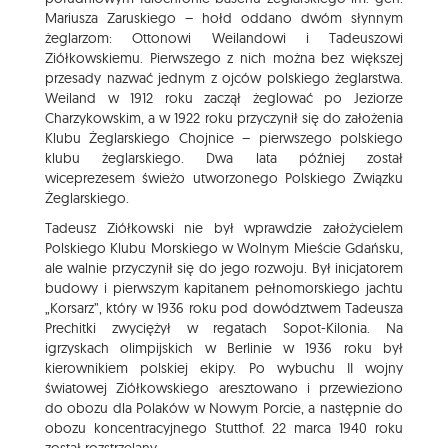
Mariusza Zaruskiego – hołd oddano dwóm słynnym
żeglarzom: Ottonowi Weilandowi i Tadeuszowi
Ziółkowskiemu. Pierwszego z nich można bez większej
przesady nazwać jednym z ojców polskiego żeglarstwa.
Weiland w 1912 roku zaczął żeglować po Jeziorze
Charzykowskim, a w 1922 roku przyczynił się do założenia
Klubu Żeglarskiego Chojnice – pierwszego polskiego
klubu żeglarskiego. Dwa lata później został
wiceprezesem świeżo utworzonego Polskiego Związku
Żeglarskiego.
Tadeusz Ziółkowski nie był wprawdzie założycielem
Polskiego Klubu Morskiego w Wolnym Mieście Gdańsku,
ale walnie przyczynił się do jego rozwoju. Był inicjatorem
budowy i pierwszym kapitanem pełnomorskiego jachtu
„Korsarz”, który w 1936 roku pod dowództwem Tadeusza
Prechitki zwyciężył w regatach Sopot-Kilonia. Na
igrzyskach olimpijskich w Berlinie w 1936 roku był
kierownikiem polskiej ekipy. Po wybuchu II wojny
światowej Ziółkowskiego aresztowano i przewieziono
do obozu dla Polaków w Nowym Porcie, a następnie do
obozu koncentracyjnego Stutthof. 22 marca 1940 roku