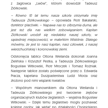
z żaglowca „Lwów”, którym dowodził Tadeusz
Ziółkowski.
– Równo 10 lat temu nasza szkoła otrzymała imię
Tadeusza Ziółkowskiego
– opowiada Piotr Bakalarski,
dyrektor placówki. –
Napawa nas to olbrzymia duma, ale
jest też dla nas wielkim zobowiązaniem. Kapitan
Ziółkowski urodził się niedaleko naszej szkoły, w
sąsiedniej miejscowości, w maleńkim Wiskitnie. Dlatego
mówimy, że jest to nasz kapitan, nasz człowiek, z naszej
wierzchucińskiej i koronowskiej ziemi.
Odsłonięcia tablicy Ottona Weilanda dokonali Joanna
Zielińska i Krzysztof Pestka, a Tadeusza Ziółkowskiego
Bogusław Witkowski, Piotr Mroczek i Tomasz Rożniak.
Następnie tablice zostały poświęcone przez o. Edwarda
Pracza, kapelana Duszpasterstwa Ludzi Morza oraz
złożono pod nimi wiązanki kwiatów.
– Wspólnym mianownikiem dla Ottona Weilanda i
Tadeusza Ziółkowskiego jest tworzenie zrębów
organizacyjnych klubów żeglarskich – wyjaśnia Bogusław
Witkowski. – Dzięki temu żeglarstwo mogły poznawać
kolejne osoby. Jak widać po działalności Chojnickiego