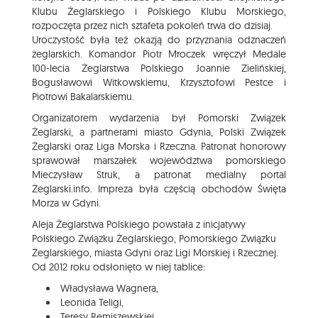
Klubu Żeglarskiego i Polskiego Klubu Morskiego,
rozpoczęta przez nich sztafeta pokoleń trwa do dzisiaj.
Uroczystość była też okazją do przyznania odznaczeń
żeglarskich. Komandor Piotr Mroczek wręczył Medale
100-lecia Żeglarstwa Polskiego Joannie Zielińskiej,
Bogusławowi Witkowskiemu, Krzysztofowi Pestce i
Piotrowi Bakalarskiemu.
Organizatorem wydarzenia był Pomorski Związek
Żeglarski, a partnerami miasto Gdynia, Polski Związek
Żeglarski oraz Liga Morska i Rzeczna. Patronat honorowy
sprawował marszałek województwa pomorskiego
Mieczysław Struk, a patronat medialny portal
Żeglarski.info. Impreza była częścią obchodów Święta
Morza w Gdyni.
Aleja Żeglarstwa Polskiego powstała z inicjatywy
Polskiego Związku Żeglarskiego, Pomorskiego Związku
Żeglarskiego, miasta Gdyni oraz Ligi Morskiej i Rzecznej.
Od 2012 roku odsłonięto w niej tablice:
Władysława Wagnera,
Leonida Teligi,
Teresy Remiszewskiej,