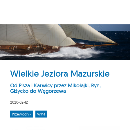
Wielkie Jeziora Mazurskie
Od Pisza i Karwicy przez Mikołajki, Ryn,
Giżycko do Węgorzewa
2020-02-12
Przewodnik
WJM