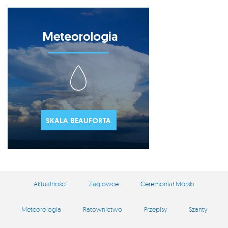
Aktualności
Żaglowce
Ceremoniał Morski
Meteorologia
Ratownictwo
Przepisy
Szanty