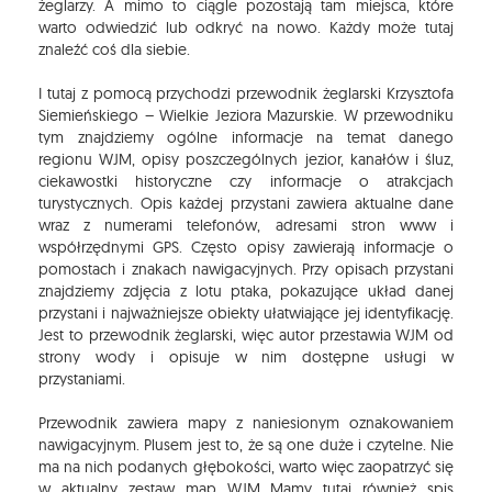
żeglarzy. A mimo to ciągle pozostają tam miejsca, które
warto odwiedzić lub odkryć na nowo. Każdy może tutaj
znaleźć coś dla siebie.
I tutaj z pomocą przychodzi przewodnik żeglarski Krzysztofa
Siemieńskiego – Wielkie Jeziora Mazurskie. W przewodniku
tym znajdziemy ogólne informacje na temat danego
regionu WJM, opisy poszczególnych jezior, kanałów i śluz,
ciekawostki historyczne czy informacje o atrakcjach
turystycznych. Opis każdej przystani zawiera aktualne dane
wraz z numerami telefonów, adresami stron www i
współrzędnymi GPS. Często opisy zawierają informacje o
pomostach i znakach nawigacyjnych. Przy opisach przystani
znajdziemy zdjęcia z lotu ptaka, pokazujące układ danej
przystani i najważniejsze obiekty ułatwiające jej identyfikację.
Jest to przewodnik żeglarski, więc autor przestawia WJM od
strony wody i opisuje w nim dostępne usługi w
przystaniami.
Przewodnik zawiera mapy z naniesionym oznakowaniem
nawigacyjnym. Plusem jest to, że są one duże i czytelne. Nie
ma na nich podanych głębokości, warto więc zaopatrzyć się
w aktualny zestaw map WJM Mamy tutaj również spis