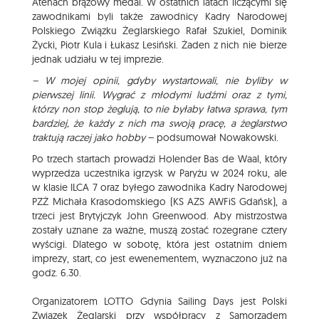
Atenach brązowy medal. W ostatnich latach liczącymi się
zawodnikami byli także zawodnicy Kadry Narodowej
Polskiego Związku Żeglarskiego Rafał Szukiel, Dominik
Życki, Piotr Kula i Łukasz Lesiński. Żaden z nich nie bierze
jednak udziału w tej imprezie.
– W mojej opinii, gdyby wystartowali, nie byliby w
pierwszej linii. Wygrać z młodymi ludźmi oraz z tymi,
którzy non stop żeglują, to nie byłaby łatwa sprawa, tym
bardziej, że każdy z nich ma swoją pracę, a żeglarstwo
traktują raczej jako hobby
– podsumował Nowakowski.
Po trzech startach prowadzi Holender Bas de Waal, który
wyprzedza uczestnika igrzysk w Paryżu w 2024 roku, ale
w klasie ILCA 7 oraz byłego zawodnika Kadry Narodowej
PZŻ Michała Krasodomskiego (KS AZS AWFiS Gdańsk), a
trzeci jest Brytyjczyk John Greenwood. Aby mistrzostwa
zostały uznane za ważne, muszą zostać rozegrane cztery
wyścigi. Dlatego w sobotę, która jest ostatnim dniem
imprezy, start, co jest ewenementem, wyznaczono już na
godz. 6.30.
Organizatorem LOTTO Gdynia Sailing Days jest Polski
Związek Żeglarski przy współpracy z Samorządem