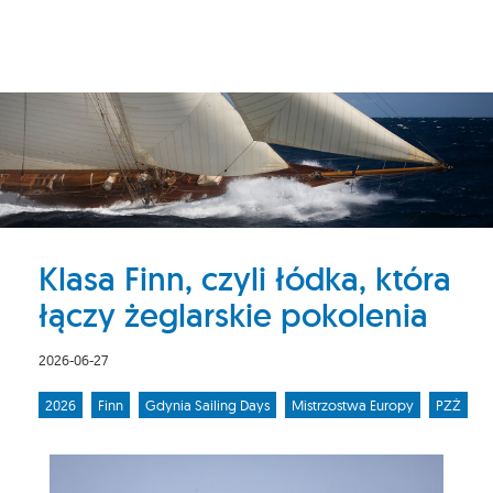
Klasa Finn, czyli łódka, która
łączy żeglarskie pokolenia
2026-06-27
2026
Finn
Gdynia Sailing Days
Mistrzostwa Europy
PZŻ