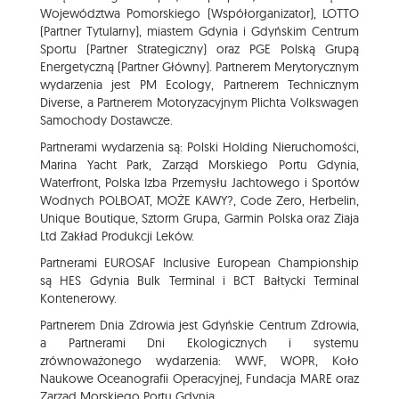
Województwa Pomorskiego (Współorganizator), LOTTO
(Partner Tytularny), miastem Gdynia i Gdyńskim Centrum
Sportu (Partner Strategiczny) oraz PGE Polską Grupą
Energetyczną (Partner Główny). Partnerem Merytorycznym
wydarzenia jest PM Ecology, Partnerem Technicznym
Diverse, a Partnerem Motoryzacyjnym Plichta Volkswagen
Samochody Dostawcze.
Partnerami wydarzenia są: Polski Holding Nieruchomości,
Marina Yacht Park, Zarząd Morskiego Portu Gdynia,
Waterfront, Polska Izba Przemysłu Jachtowego i Sportów
Wodnych POLBOAT, MOŻE KAWY?, Code Zero, Herbelin,
Unique Boutique, Sztorm Grupa, Garmin Polska oraz Ziaja
Ltd Zakład Produkcji Leków.
Partnerami EUROSAF Inclusive European Championship
są HES Gdynia Bulk Terminal i BCT Bałtycki Terminal
Kontenerowy.
Partnerem Dnia Zdrowia jest Gdyńskie Centrum Zdrowia,
a Partnerami Dni Ekologicznych i systemu
zrównoważonego wydarzenia: WWF, WOPR, Koło
Naukowe Oceanografii Operacyjnej, Fundacja MARE oraz
Zarząd Morskiego Portu Gdynia.