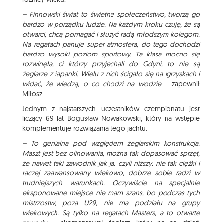
– Finnowski świat to świetne społeczeństwo, tworzą go
bardzo w porządku ludzie. Na każdym kroku czuję, że są
otwarci, chcą pomagać i służyć radą młodszym kolegom.
Na regatach panuje super atmosfera, do tego dochodzi
bardzo wysoki poziom sportowy. Ta klasa mocno się
rozwinęła, ci którzy przyjechali do Gdyni, to nie są
żeglarze z łapanki. Wielu z nich ścigało się na igrzyskach i
widać, że wiedzą, o co chodzi na wodzie
– zapewnił
Miłosz.
Jednym z najstarszych uczestników czempionatu jest
liczący 69 lat Bogusław Nowakowski, który na wstępie
komplementuje rozwiązania tego jachtu.
– To genialna pod względem żeglarskim konstrukcja.
Maszt jest bez olinowania, można tak dopasować sprzęt,
że nawet taki zawodnik jak ja, czyli niższy, nie tak ciężki i
raczej zaawansowany wiekowo, dobrze sobie radzi w
trudniejszych warunkach. Oczywiście na specjalnie
eksponowane miejsce nie mam szans, bo podczas tych
mistrzostw, poza U29, nie ma podziału na grupy
wiekowych. Są tylko na regatach Masters, a to otwarte