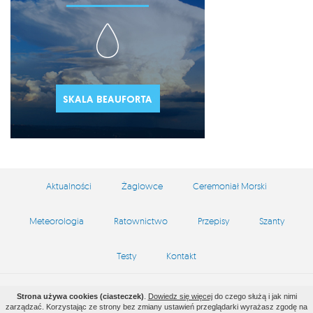
Aktualności
Żaglowce
Ceremoniał Morski
Meteorologia
Ratownictwo
Przepisy
Szanty
Testy
Kontakt
Copyright by zeglarstwo.waw.pl © 2026
Strona używa cookies (ciasteczek)
.
Dowiedz się więcej
do czego służą i jak nimi
zarządzać. Korzystając ze strony bez zmiany ustawień przeglądarki wyrażasz zgodę na
Projekt i wykonanie
VEGA Internet Studio