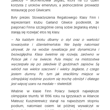
zawody
– skomentował żeglarz, który na co dzień
korzysta z uroków emerytury, a jednocześnie prowadzi
restaurację pod Gliwicami.
Były prezes Stowarzyszenia Regatowego Klasy Finn i
reprezentant klubu Garland Gliwice podkreślił, że
pasjonaci Finna szczególnie cenią sobie żeglarską etykę i
starają się rozwijać etos tej klasy.
– Na każdym kroku dbamy o styl oraz o wartości
towarzyskie i dżentelmeńskie. Nie będę natomiast
ukrywał, że na wodze rywalizacja jest dynamiczna i
bezwzględna. Klasa świetnie się rozwija, zarówno w
Polsce jak i na świecie. Pula miejsc na mistrzostwa
wyczerpała się po zaledwie 12 godzinach zapisów. Są
wśród nas wielce szacowni i wielcy żeglarze, z czego
jestem dumny. Po tym jak straciliśmy miejsce w
olimpijskiej rodzinie poziom się trochę obniżył i dlatego
jest więcej szans na medale
– stwierdził.
Właśnie w klasie Finn Polacy święcili największe
olimpijskie triumfy. W 1996 roku na Igrzyskach w Atlancie
Mateusz Kusznierewicz stanął na najwyższym stopniu
podium, natomiast osiem lat później wywalczył w