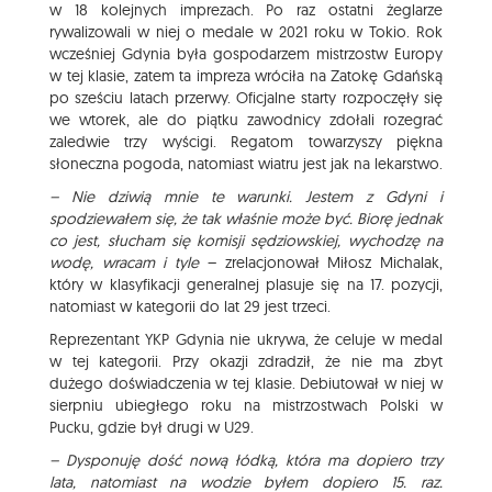
w 18 kolejnych imprezach. Po raz ostatni żeglarze
rywalizowali w niej o medale w 2021 roku w Tokio. Rok
wcześniej Gdynia była gospodarzem mistrzostw Europy
w tej klasie, zatem ta impreza wróciła na Zatokę Gdańską
po sześciu latach przerwy. Oficjalne starty rozpoczęły się
we wtorek, ale do piątku zawodnicy zdołali rozegrać
zaledwie trzy wyścigi. Regatom towarzyszy piękna
słoneczna pogoda, natomiast wiatru jest jak na lekarstwo.
– Nie dziwią mnie te warunki. Jestem z Gdyni i
spodziewałem się, że tak właśnie może być. Biorę jednak
co jest, słucham się komisji sędziowskiej, wychodzę na
wodę, wracam i tyle
– zrelacjonował Miłosz Michalak,
który w klasyfikacji generalnej plasuje się na 17. pozycji,
natomiast w kategorii do lat 29 jest trzeci.
Reprezentant YKP Gdynia nie ukrywa, że celuje w medal
w tej kategorii. Przy okazji zdradził, że nie ma zbyt
dużego doświadczenia w tej klasie. Debiutował w niej w
sierpniu ubiegłego roku na mistrzostwach Polski w
Pucku, gdzie był drugi w U29.
– Dysponuję dość nową łódką, która ma dopiero trzy
lata, natomiast na wodzie byłem dopiero 15. raz.