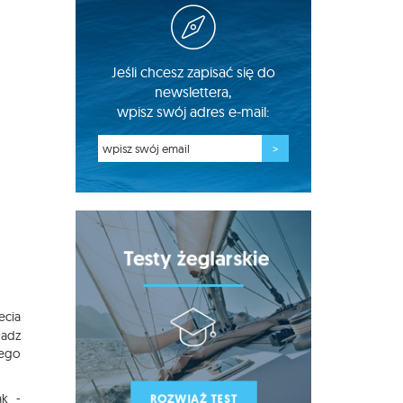
Jeśli chcesz zapisać się do
newslettera,
wpisz swój adres e-mail:
ecia
ładz
iego
ak -