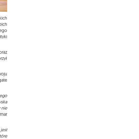
kich
oich
iego
tyki
oraz
rzył
woju
gate
iego
yska
 nie
mar
jest
tóre