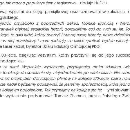
go tak mocno popularyzujemy żeglarstwo
– dodaje Heflich.
iową, wpisami do księgi pamiątkowej oraz rozmowami w kuluarach, k
glarskiego.
jaciół, przyjaciółki z poprzednich dekad, Monikę Bronicką i Wero
wałek pięknej, żeglarskiej historii, dorzuciliśmy coś do tych stu lat. To
ego, to gala ludzi, którzy tworzyli i tworzą naszą historię, nasze dziedzic
że w niej uczestniczę i mam nadzieję, że takich spotkań będzie więcej
 Laser Radial, Dyrektor Działu Edukacji Olimpijskiej PKOl.
00-lecie, dziękując wszystkim, którzy przyczynili się do jego sukces
hodzące lata.
ego za nami. Wspaniałe wydarzenie, przynajmniej moim zdaniem, wi
 to okazja do spotkania się, niejednokrotnie po wielu latach. Nie zabr
ównież przemyśleń dotyczących planów na kolejne 100-lecie, czasu no
larze nadal będziemy pokazywali, że jesteśmy społecznością, która jedno
e je kolejnym pokoleniom. Tak trzymajmy na kolejne sto lat
– tymi słowam
ykłe wydarzenie podsumował Tomasz Chamera, prezes Polskiego Zwi