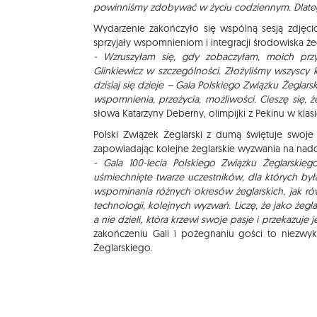
powinniśmy zdobywać w życiu codziennym. Dlate
Wydarzenie zakończyło się wspólną sesją zdjęc
sprzyjały wspomnieniom i integracji środowiska że
- Wzruszyłam się, gdy zobaczyłam, moich przy
Glinkiewicz w szczególności. Złożyliśmy wszyscy ka
dzisiaj się dzieje – Gala Polskiego Związku Żeglarski
wspomnienia, przeżycia, możliwości. Cieszę się, 
słowa Katarzyny Deberny, olimpijki z Pekinu w klasie
Polski Związek Żeglarski z dumą świętuje swoje 1
zapowiadając kolejne żeglarskie wyzwania na nadc
- Gala 100-lecia Polskiego Związku Żeglarski
uśmiechnięte twarze uczestników, dla których była
wspominania różnych okresów żeglarskich, jak r
technologii, kolejnych wyzwań. Liczę, że jako żeg
a nie dzieli, która krzewi swoje pasje i przekazuj
zakończeniu Gali i pożegnaniu gości to niezw
Żeglarskiego.