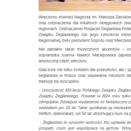
Wręczono również Nagrodę im. Mariusza Zaruskieg
oraz odznaczenia dla lokalnych okręgowych zwią
regionach. Odznaczenie Przyjaciel Żeglarstwa Pols
Związku Żeglarskiego lub jego członków otrzyma
Regionalnej, były prezydent Sopotu oraz Mieczys
Nie zabrakło także muzycznych akcentów – ork
sopranistka Joanna Nawrot Maciejowska zaprez
artystyczną część wieczoru.
Gala była nie tylko hołdem dla przeszłości, ale i
żeglarstwa w Polsce oraz wspierania młodych t
tradycje tej dyscypliny.
- Uroczystość 100-lecia Polskiego Związku Żeglar
Związku Żeglarskiego. Powstał w 1924 roku tylk
olimpijskie. Dzisiejsze wydarzenie to fantastyczny
widziałem po 20 lat. Takie spotkania są niezwykle
Heflich, dziennikarz, od 50 lat utrzymujący kurs na
- Żeglarstwo to synonim wolności. Kto uprawia żeg
przyjaźń, czym jest współpraca na jachcie. Wsz