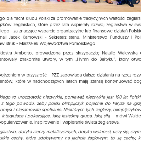
o dla Yacht Klubu Polski za promowanie tradycyjnych wartości żeglars
zków żeglarskich, które przez lata wspierały rozwój żeglarstwa w sw
kiego - za znaczące wsparcie organizacyjne lub finansowe działań Polsk
li Jacek Karnowski - Sekretarz stanu, Ministerstwo Funduszy i Poli
ław Struk - Marszałek Województwa Pomorskiego.
iestra Amberto, prowadzona przez skrzypaczkę Natalię Walewską 
entowały znakomite utwory, w tym „Hymn do Bałtyku”, który otwo
 spojrzeniem w przyszłość – PZŻ zapowiada dalsze działania na rzecz roz
alentów, które w nadchodzących latach mają szansę kontynuować bo
skiego to uroczystość niezwykła, ponieważ niezwykłe jest 100 lat Polsk
o z tego powodu, żeby polski olimpijczyk pojechał do Paryża na igrz
 pomysł i niesamowite spotkanie. Niektórych tych żeglarzy, olimpijczyków
 integrujące i pokazujące, jaką jesteśmy grupą, jaką siłą
– mówi Walde
 popularyzowanie, inspirowanie i wspieranie świata żeglarstwa.
larstwo, dotyka rzeczy metafizycznych, dotyka wolności, uczy się, czym 
ystkie cechy, które zdobywamy na jachcie żaglowym, to są cechy, k