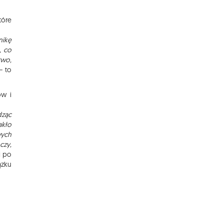
tóre
nikę
, co
two,
– to
ów i
dząc
akło
wych
czy,
i po
ązku