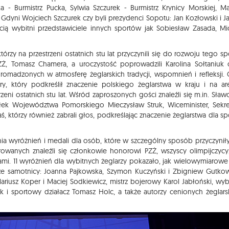
- Burmistrz Pucka, Sylwia Szczurek - Burmistrz Krynicy Morskiej, Ma
t Gdyni Wojciech Szczurek czy byli prezydenci Sopotu: Jan Kozłowski i J
cią wybitni przedstawiciele innych sportów jak Sobiesław Zasada, Mi
rzy na przestrzeni ostatnich stu lat przyczynili się do rozwoju tego sp
, Tomasz Chamera, a uroczystość poprowadzili Karolina Sołtaniuk 
omadzonych w atmosferę żeglarskich tradycji, wspomnień i refleksji. 
 który podkreślił znaczenie polskiego żeglarstwa w kraju i na ar
eni ostatnich stu lat. Wśród zaproszonych gości znaleźli się m.in. Sław
załek Województwa Pomorskiego Mieczysław Struk, Wiceminister, Sekre
aś, którzy również zabrali głos, podkreślając znaczenie żeglarstwa dla sp
a wyróżnień i medali dla osób, które w szczególny sposób przyczyniły
wanych znaleźli się członkowie honorowi PZŻ, wszyscy olimpijczycy
erami. 11 wyróżnień dla wybitnych żeglarzy pokazało, jak wielowymiarowe 
rze samotnicy: Joanna Pajkowska, Szymon Kuczyński i Zbigniew Gutkow
Mariusz Koper i Maciej Sodkiewicz, mistrz bojerowy Karol Jabłoński, wyb
zyk i sportowy działacz Tomasz Holc, a także autorzy cenionych żeglars