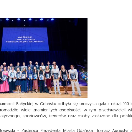
harmonii Bałtyckiej w Gdańsku odbyła się uroczysta gala z okazji 100-l
romadziło wiele znamienitych osobistości, w tym przedstawicieli w
tycznego, sportowców, trenerów oraz osoby zasłużone dla polsk
 Borawski - Zastępca Prezydenta Miasta Gdańska, Tomasz Augustyni