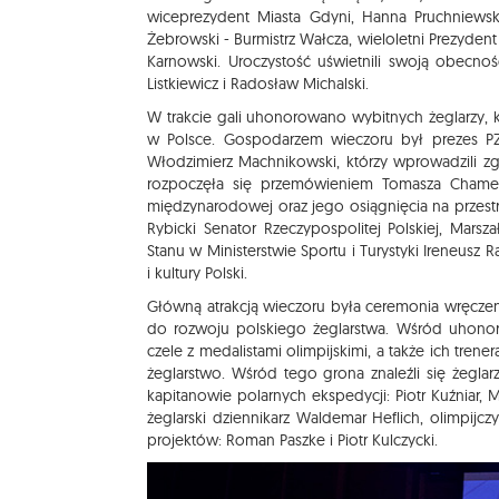
wiceprezydent Miasta Gdyni, Hanna Pruchniewska 
Żebrowski - Burmistrz Wałcza, wieloletni Prezyden
Karnowski. Uroczystość uświetnili swoją obecnoś
Listkiewicz i Radosław Michalski.
W trakcie gali uhonorowano wybitnych żeglarzy, któ
w Polsce. Gospodarzem wieczoru był prezes PZŻ
Włodzimierz Machnikowski, którzy wprowadzili zgr
rozpoczęła się przemówieniem Tomasza Chamery,
międzynarodowej oraz jego osiągnięcia na przestrz
Rybicki Senator Rzeczypospolitej Polskiej, Mars
Stanu w Ministerstwie Sportu i Turystyki Ireneusz R
i kultury Polski.
Główną atrakcją wieczoru była ceremonia wręczeni
do rozwoju polskiego żeglarstwa. Wśród uhonoro
czele z medalistami olimpijskimi, a także ich tren
żeglarstwo. Wśród tego grona znaleźli się żegla
kapitanowie polarnych ekspedycji: Piotr Kuźniar, 
żeglarski dziennikarz Waldemar Heflich, olimpijc
projektów: Roman Paszke i Piotr Kulczycki.