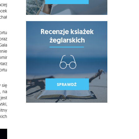
ciej
acek
chał
ortu
oraz
Gala
enie
omir
tarz
ortu
 się
, na
jest
ski,
itny
kich