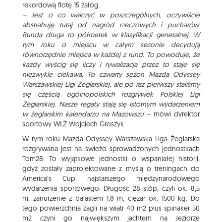
rekordową flotę 15 załóg.
– Jest o co walczyć w poszczególnych, oczywiście
abstrahuję tutaj od nagród rzeczowych i pucharów.
Runda druga to półmetek w klasyfikacji generalnej. W
tym roku o miejscu w całym sezonie decydują
równorzędnie miejsca w każdej z rund. To powoduje, że
każdy wyścig się liczy i rywalizacja przez to staje się
niezwykle ciekawa. To czwarty sezon Mazda Odyssey
Warszawskiej Ligi Żeglarskiej, ale po raz pierwszy staliśmy
się częścią ogólnopolskich rozgrywek Polskiej Ligi
Żeglarskiej. Nasze regaty stają się istotnym wydarzeniem
w żeglarskim kalendarzu na Mazowszu
– mówi dyrektor
sportowy WLŻ Wojciech Groszyk.
W tym roku Mazda Odyssey Warszawska Liga Żeglarska
rozgrywana jest na świeżo sprowadzonych jednostkach
Tom28. To wyjątkowe jednostki o wspaniałej historii,
gdyż zostały zaprojektowane z myślą o treningach do
America’s Cup, najstarszego międzynarodowego
wydarzenia sportowego. Długość 28 stóp, czyli ok. 8,5
m, zanurzenie z balastem 1,8 m, ciężar ok. 1500 kg. Do
tego powierzchnia żagli na wiatr 40 m2 plus spinaker 50
m2 czyni go największym jachtem na Jeziorze