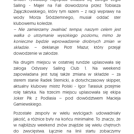
Sailing - Majer na Fali dowodzona przez Tobiasza
Zajączkowskiego, który tym razem – z racji wyprawy na
wody Morza Śródziemnego, musiał oddać ster
klubowemu koledze.
– Nie zamierzamy zwalniać tempa; naszym celem jest
walka o utrzymanie wysokiego poziomu, mimo że
konieczne będzie wprowadzenie drobnych zmian w
składzie.
– deklaruje Piotr Mazur, który przejął
dowodzenie w załodze.
Na drugim miejscu w ostatniej rundzie uplasowała się
załoga Odyssey Sailing Club 1. Na weekend
zapowiadana jest tutaj także zmiana w składzie – za
sterem stanie Radek Sternicki, a dotychczasowy skipper,
aktualny klubowy mistrz Polski - Igor Tarasiuk przejmie
rolę taktyka. Na trzecim miejscu uplasowała się ekipa
Joker Pik z Podlasia – pod dowództwem Macieja
Garniewskiego.
Pozostałe zespoły w wielu wyścigach udowadniały
jakość, a różnice były na końcu minimalne. To znaczy, że
w najbliższy weekend znów znajdzie się wielu chętnych
do zwycięstwa. Łącznie na linii startu zobaczymy