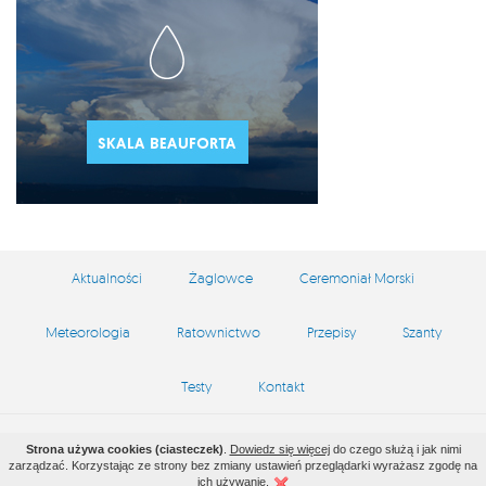
Aktualności
Żaglowce
Ceremoniał Morski
Meteorologia
Ratownictwo
Przepisy
Szanty
Testy
Kontakt
Copyright by zeglarstwo.waw.pl © 2026
Strona używa cookies (ciasteczek)
.
Dowiedz się więcej
do czego służą i jak nimi
zarządzać. Korzystając ze strony bez zmiany ustawień przeglądarki wyrażasz zgodę na
Projekt i wykonanie
VEGA Internet Studio
ich używanie.