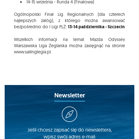
14-15 września - Runda 4 (Finałowa)
Ogólnopolski Finał Lig Regionalnych (dla czterech
najlepszych załóg), z którego można awansować
bezpośrednio do I Ligi PLŻ:
13-14 października - Szczecin
Wszelkich informacji na temat Mazda Odyssey
Warszawska Liga Żeglarska można zasięgnąć na stronie
www.sailinglegia.pl.
Newsletter
Jeśli chcesz zapisać się do newslettera,
wpisz swój adres e-mail: