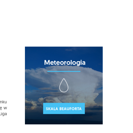
ynku
ię w
Liga