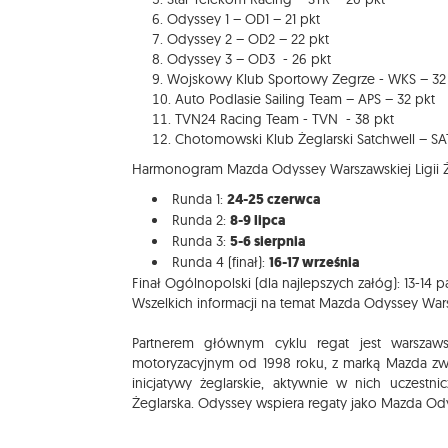
Odyssey 1 – OD1 – 21 pkt
Odyssey 2 – OD2 – 22 pkt
Odyssey 3 – OD3 - 26 pkt
Wojskowy Klub Sportowy Zegrze - WKS – 32
Auto Podlasie Sailing Team – APS – 32 pkt
TVN24 Racing Team - TVN - 38 pkt
Chotomowski Klub Żeglarski Satchwell – SA
Harmonogram Mazda Odyssey Warszawskiej Ligii Że
Runda 1:
24-25 czerwca
Runda 2:
8-9 lipca
Runda 3:
5-6 sierpnia
Runda 4 (finał):
16-17 września
Finał Ogólnopolski (dla najlepszych załóg): 13-14 pa
Wszelkich informacji na temat Mazda Odyssey War
Partnerem głównym cyklu regat jest warszaw
motoryzacyjnym od 1998 roku, z marką Mazda zwią
inicjatywy żeglarskie, aktywnie w nich uczest
Żeglarska. Odyssey wspiera regaty jako Mazda Od