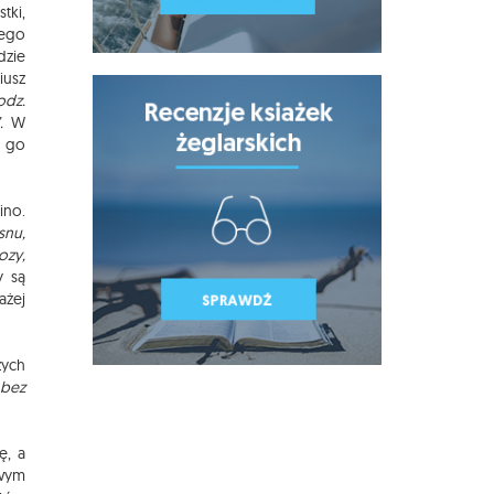
tki,
bego
dzie
iusz
odz.
.
W
ę go
ino.
snu,
ozy,
y są
ażej
zych
 bez
ę, a
owym