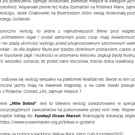
 a po przeliczeniu zajmuje doskonałe, pierwsze miejsce w kategorii jac
rtofino). Wspaniale płynie też Kuba Szymański na Polished Manx, zajm
 wyścigu, Jacek Chabowski na BlueHorizon, który swoją doskonałą poz
rzegu Gotlandii.
tegoroczny wyścig, to jedna z najtrudniejszych Bitew pod wzgl
 półmetkiem regat i zostali zatrzymani przez ciszę, mają świadomość
że nie zdążą ukończyć wyścigu przed prognozowanym sztormowym wiat
odaje - że dla żeglarzy flauta jest bardzo dotkliwym przeżyciem, często 
ne łopotanie żagli i trudności w utrzymaniu kierunku żeglugi będą frustru
o wszystko oznacza, że przed nami kluczowa, trzecia doba rywalizacji
odbywa się wyścig wirtualny na platformie RealSail.net. Bierze w nim ud
niczne jachty mają na trawersie Kłajpedę, a na czele stawki plasuje
zy z Polaków, Conrad_LAS, zajmuje miejsce 7.
tywne
„Mile Dobra”
. Jest to bitewny wyścig odwzorowany w specja
dla poszczególnych zawodników na pokonywane przez nich mile. Wspier
niądze trafiają do
Fundacji Ocean Marzeń
, finansującej edukację żegla
:
https://www.oceanmarzen.org.pl/bitwa-o-gotland
.
online za pomocą trackingu Yellow Brick.
https://yb.tl/gotland2021