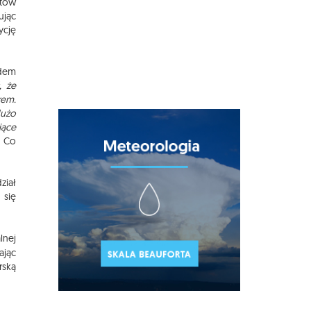
htów
ując
ycję
ędem
, że
rem.
dużo
jące
. Co
ział
 się
lnej
ając
rską