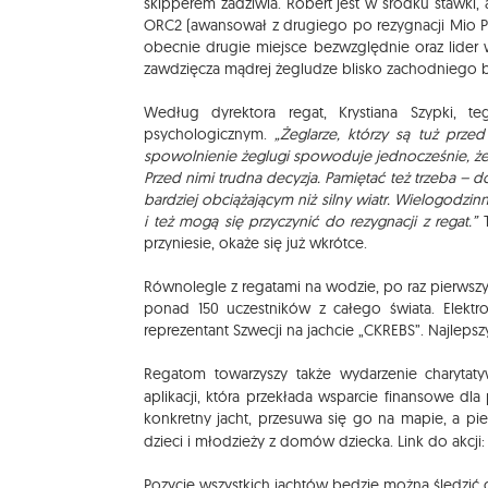
skipperem zadziwia. Robert jest w środku stawki,
ORC2 (awansował z drugiego po rezygnacji Mio Po
obecnie drugie miejsce bezwzględnie oraz lider
zawdzięcza mądrej żegludze blisko zachodniego b
Według dyrektora regat, Krystiana Szypki, 
psychologicznym.
„Żeglarze, którzy są tuż przed
spowolnienie żeglugi spowoduje jednocześnie, 
Przed nimi trudna decyzja. Pamiętać też trzeba – d
bardziej obciążającym niż silny wiatr. Wielogodzin
i też mogą się przyczynić do rezygnacji z regat.”
T
przyniesie, okaże się już wkrótce.
Równolegle z regatami na wodzie, po raz pierwszy 
ponad 150 uczestników z całego świata. Elektro
reprezentant Szwecji na jachcie „CKREBS”. Najleps
Regatom towarzyszy także wydarzenie charyta
aplikacji, która przekłada wsparcie finansowe 
konkretny jacht, przesuwa się go na mapie, a pie
dzieci i młodzieży z domów dziecka. Link do akcji
Pozycje wszystkich jachtów będzie można śledzić 