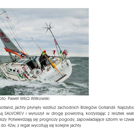
oto: Paweł WILQ Wilkowski
otland, jachty płynęły wzdłuż zachodnich Brzegów Gotlandii. Najszybs
ną SALVOREV i wyruszył w drogę powrotną, korzystając z resztek wiat
 ciszy. Potwierdzają się prognozy pogody, zapowiadające sztorm w czwar
 42w, z regat wycofują się kolejne jachty.