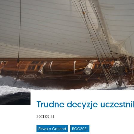
Trudne decyzje uczestn
2021-09-21
Bitwa o Gotland
BOG2021