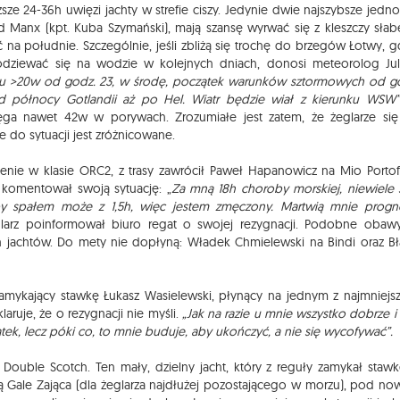
e 24-36h uwięzi jachty w strefie ciszy. Jedynie dwie najszybsze jednos
ed Manx (kpt. Kuba Szymański), mają szansę wyrwać się z kleszczy sła
a południe. Szczególnie, jeśli zbliżą się trochę do brzegów Łotwy, g
podziewać się na wodzie w kolejnych dniach, donosi meteorolog Jul
ru >20w od godz. 23, w środę, początek warunków sztormowych od g
d północy Gotlandii aż po Hel. Wiatr będzie wiał z kierunku WSW”
ga nawet 42w w porywach. Zrozumiałe jest zatem, że żeglarze si
ie do sytuacji jest zróżnicowane.
nie w klasie ORC2, z trasy zawrócił Paweł Hapanowicz na Mio Portof
k komentował swoją sytuację: „
Za mną 18h choroby morskiej, niewiele 
y spałem może z 1,5h, więc jestem zmęczony. Martwią mnie progn
glarz poinformował biuro regat o swojej rezygnacji. Podobne obaw
achtów. Do mety nie dopłyną: Władek Chmielewski na Bindi oraz Bł
mykający stawkę Łukasz Wasielewski, płynący na jednym z najmniejs
laruje, że o rezygnacji nie myśli.
„Jak na razie u mnie wszystko dobrze i
ek, lecz póki co, to mnie buduje, aby ukończyć, a nie się wycofywać”.
ouble Scotch. Ten mały, dzielny jacht, który z reguły zamykał stawk
dą Gale Zająca (dla żeglarza najdłużej pozostającego w morzu), pod n