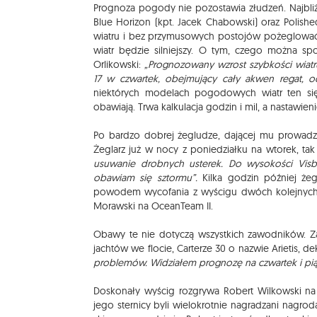
Prognoza pogody nie pozostawia złudzeń. Najbliższ
Blue Horizon (kpt. Jacek Chabowski) oraz Polish
wiatru i bez przymusowych postojów pożeglować n
wiatr będzie silniejszy. O tym, czego można s
Orlikowski:
„Prognozowany wzrost szybkości wiat
17 w czwartek, obejmujący cały akwen regat, o
niektórych modelach pogodowych wiatr ten się
obawiają. Trwa kalkulacja godzin i mil, a nastawien
Po bardzo dobrej żegludze, dającej mu prowadze
Żeglarz już w nocy z poniedziałku na wtorek, ta
usuwanie drobnych usterek. Do wysokości Visb
obawiam się sztormu”.
Kilka godzin później że
powodem wycofania z wyścigu dwóch kolejnych j
Morawski na OceanTeam II.
Obawy te nie dotyczą wszystkich zawodników. Za
jachtów we flocie, Carterze 30 o nazwie Arietis, dek
problemów. Widziałem prognozę na czwartek i piąt
Doskonały wyścig rozgrywa Robert Wilkowski na D
jego sternicy byli wielokrotnie nagradzani nagro