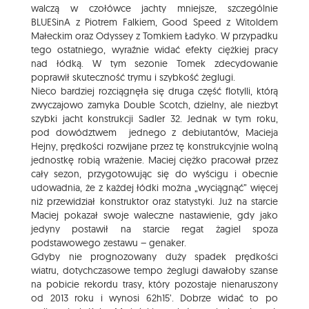
walczą w czołówce jachty mniejsze, szczególnie
BLUESinA z Piotrem Falkiem, Good Speed z Witoldem
Małeckim oraz Odyssey z Tomkiem Ładyko. W przypadku
tego ostatniego, wyraźnie widać efekty ciężkiej pracy
nad łódką. W tym sezonie Tomek zdecydowanie
poprawił skuteczność trymu i szybkość żeglugi.
Nieco bardziej rozciągnęła się druga część flotylli, którą
zwyczajowo zamyka Double Scotch, dzielny, ale niezbyt
szybki jacht konstrukcji Sadler 32. Jednak w tym roku,
pod dowództwem jednego z debiutantów, Macieja
Hejny, prędkości rozwijane przez tę konstrukcyjnie wolną
jednostkę robią wrażenie. Maciej ciężko pracował przez
cały sezon, przygotowując się do wyścigu i obecnie
udowadnia, że z każdej łódki można „wyciągnąć” więcej
niż przewidział konstruktor oraz statystyki. Już na starcie
Maciej pokazał swoje waleczne nastawienie, gdy jako
jedyny postawił na starcie regat żagiel spoza
podstawowego zestawu – genaker.
Gdyby nie prognozowany duży spadek prędkości
wiatru, dotychczasowe tempo żeglugi dawałoby szanse
na pobicie rekordu trasy, który pozostaje nienaruszony
od 2013 roku i wynosi 62h15’. Dobrze widać to po