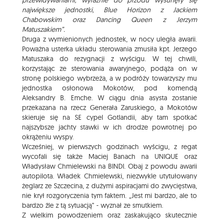
przewidywaniami, wyraźnie do przodu wysunęły się
największe jednostki, Blue Horizon z Jackiem
Chabowskim oraz Dancing Queen z Jerzym
Matuszakiem”.
Druga z wymienionych jednostek, w nocy uległa awarii.
Poważna usterka układu sterowania zmusiła kpt. Jerzego
Matuszaka do rezygnacji z wyścigu. W tej chwili,
korzystając ze sterowania awaryjnego, podąża on w
stronę polskiego wybrzeża, a w podróży towarzyszy mu
jednostka osłonowa Mokotów, pod komendą
Aleksandry B. Emche. W ciągu dnia asysta zostanie
przekazana na rzecz Generała Zaruskiego, a Mokotów
skieruje się na SE cypel Gotlandii, aby tam spotkać
najszybsze jachty stawki w ich drodze powrotnej po
okrążeniu wyspy.
Wcześniej, w pierwszych godzinach wyścigu, z regat
wycofali się także Maciej Banach na UNIQUE oraz
Władysław Chmielewski na BINDI. Obaj z powodu awarii
autopilota. Władek Chmielewski, niezwykle utytułowany
żeglarz ze Szczecina, z dużymi aspiracjami do zwycięstwa,
nie krył rozgoryczenia tym faktem. „Jest mi bardzo, ale to
bardzo źle z tą sytuacją” - wyznał ze smutkiem.
Z wielkim powodzeniem oraz zaskakująco skutecznie