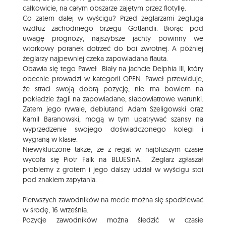
całkowicie, na całym obszarze zajętym przez flotyllę.
Co zatem dalej w wyścigu? Przed żeglarzami żegluga
wzdłuż zachodniego brzegu Gotlandii. Biorąc pod
uwagę prognozy, najszybsze jachty powinny we
wtorkowy poranek dotrzeć do boi zwrotnej. A później
żeglarzy najpewniej czeka zapowiadana flauta.
Obawia się tego Paweł Biały na jachcie Delphia III, który
obecnie prowadzi w kategorii OPEN. Paweł przewiduje,
że straci swoją dobrą pozycję, nie ma bowiem na
pokładzie żagli na zapowiadane, słabowiatrowe warunki.
Zatem jego rywale, debiutanci Adam Szeligowski oraz
Kamil Baranowski, mogą w tym upatrywać szansy na
wyprzedzenie swojego doświadczonego kolegi i
wygraną w klasie.
Niewykluczone także, że z regat w najbliższym czasie
wycofa się Piotr Falk na BLUESinA. Żeglarz zgłaszał
problemy z grotem i jego dalszy udział w wyścigu stoi
pod znakiem zapytania.
Pierwszych zawodników na mecie można się spodziewać
w środę, 16 września.
Pozycje zawodników można śledzić w czasie