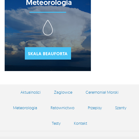
Aktualności
Żaglowce
Ceremoniał Morski
Meteorologia
Ratownictwo
Przepisy
Szanty
Testy
Kontakt