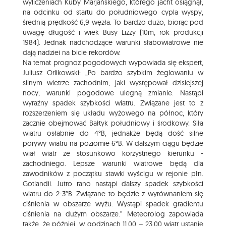
wyliczeniach Kuby Marjańskiego, którego jacht osiągnął,
na odcinku od startu do południowego cypla wyspy,
średnią prędkość 6,9 węzła. To bardzo dużo, biorąc pod
uwagę długość i wiek Busy Lizzy (10m, rok produkcji
1984). Jednak nadchodzące warunki słabowiatrowe nie
dają nadziei na bicie rekordów.
Na temat prognoz pogodowych wypowiada się ekspert,
Juliusz Orlikowski: „Po bardzo szybkim żeglowaniu w
silnym wietrze zachodnim, jaki występował dzisiejszej
nocy, warunki pogodowe ulegną zmianie. Nastąpi
wyraźny spadek szybkości wiatru. Związane jest to z
rozszerzeniem się układu wyżowego na północ, który
zacznie obejmować Bałtyk południowy i środkowy. Siła
wiatru osłabnie do 4°B, jednakże będą dość silne
porywy wiatru na poziomie 6°B. W dalszym ciągu będzie
wiał wiatr ze stosunkowo korzystnego kierunku -
zachodniego. Lepsze warunki wiatrowe będą dla
zawodników z początku stawki wyścigu w rejonie płn.
Gotlandii. Jutro rano nastąpi dalszy spadek szybkości
wiatru do 2-3°B. Związane to będzie z wyrównaniem się
ciśnienia w obszarze wyżu. Wystąpi spadek gradientu
ciśnienia na dużym obszarze.” Meteorolog zapowiada
także, że później, w godzinach 11.00 – 23.00 wiatr ustanie