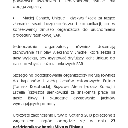
poważnych uszkodzeń i niebezpiecznej sytuacji dla
obojga żeglarzy;
• Maciej Banach, Unique - dyskwalifikacja za rażące
złamanie zasad bezpieczeństwa i komunikacji, co w
konsekwencji zmusiło organizatora do uruchomienia
procedury ratunkowej SAR.
Jednocześnie organizatorzy również doceniają
zachowanie fair play Aleksandry Emche, która zeszła z
trasy wyścigu, aby asystować dryfujący jacht Unique do
czasu przybycia służb ratunkowych SAR.
Szczególne podziękowania organizatorzy kierują również
do kapitanów i załóg jachtów osłonowych: Fujimo
(Tomasz Kosobucki), Brązowa Atena (Łukasz Korab) i
Estrella (Krzysztof Bieńkowski) za znakomitą pracę na
trasie Bitwy i skuteczne asystowanie jachtów
wymagających pomocy.
Uroczyste zakończenie Bitwy o Gotland 2018 połączone z
wręczeniem nagród odbędzie się w dniu
27
października w hotelu Młyn w Elblągu
.