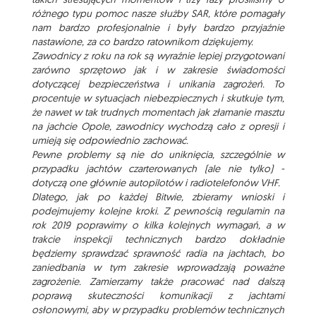
różnego typu pomoc nasze służby SAR, które pomagały
nam bardzo profesjonalnie i były bardzo przyjaźnie
nastawione, za co bardzo ratownikom dziękujemy.
Zawodnicy z roku na rok są wyraźnie lepiej przygotowani
zarówno sprzętowo jak i w zakresie świadomości
dotyczącej bezpieczeństwa i unikania zagrożeń. To
procentuje w sytuacjach niebezpiecznych i skutkuje tym,
że nawet w tak trudnych momentach jak złamanie masztu
na jachcie Opole, zawodnicy wychodzą cało z opresji i
umieją się odpowiednio zachować.
Pewne problemy są nie do uniknięcia, szczególnie w
przypadku jachtów czarterowanych (ale nie tylko) -
dotyczą one głównie autopilotów i radiotelefonów VHF.
Dlatego, jak po każdej Bitwie, zbieramy wnioski i
podejmujemy kolejne kroki. Z pewnością regulamin na
rok 2019 poprawimy o kilka kolejnych wymagań, a w
trakcie inspekcji technicznych bardzo dokładnie
będziemy sprawdzać sprawność radia na jachtach, bo
zaniedbania w tym zakresie wprowadzają poważne
zagrożenie. Zamierzamy także pracować nad dalszą
poprawą skuteczności komunikacji z jachtami
osłonowymi, aby w przypadku problemów technicznych