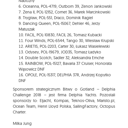
Nabożny
Oceanna, POL-4719, Outborn 39, Zenon Jankowski
Zena II, POL-12152, Comet 36, Marek Marcinkowski
Trygław, POL-551, Draco, Dominik Ragiel
Dancing Queen, POL-15067, Dehler 46, Jerzy
Matuszak
FACIL, POL-10830, FACIL 26, Tomasz Kubacki
Four Winds, POL-6544, Tango 30, Wiesław Krupski
ARIETIS, POL-2203, Carter 30, Łukasz Wasielewski
Odysey, POL-19679, JOD35, Tomasz Ładyko
Double Scotch, Sadler 32, Aleksandra Emche
RAINBOW, POL-15127, Bavaria 37 Cruiser, Honorata
Wąsowicz DNF
OPOLE, POL-15317, DELPHIA 37R, Andrzej Kopytko
DNF
Sponsorem strategicznym Bitwy o Gotland – Delphia
Challenge 2018 – jest firma Delphia Yachts. Pozostali
sponsorzy to: Eljacht, Kompas, Teknos-Oliva, Maristo.pl,
Ocean Team, Henri Lloyd Polska, SailingFactory, Octopus
Charter.
Milka Jung