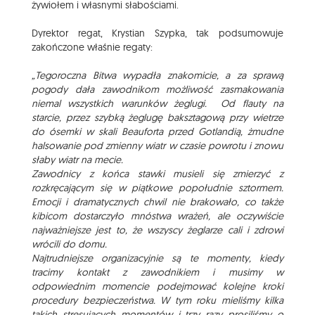
żywiołem i własnymi słabościami.
Dyrektor regat, Krystian Szypka, tak podsumowuje
zakończone właśnie regaty:
„Tegoroczna Bitwa wypadła znakomicie, a za sprawą
pogody dała zawodnikom możliwość zasmakowania
niemal wszystkich warunków żeglugi. Od flauty na
starcie, przez szybką żeglugę baksztagową przy wietrze
do ósemki w skali Beauforta przed Gotlandią, żmudne
halsowanie pod zmienny wiatr w czasie powrotu i znowu
słaby wiatr na mecie.
Zawodnicy z końca stawki musieli się zmierzyć z
rozkręcającym się w piątkowe popołudnie sztormem.
Emocji i dramatycznych chwil nie brakowało, co także
kibicom dostarczyło mnóstwa wrażeń, ale oczywiście
najważniejsze jest to, że wszyscy żeglarze cali i zdrowi
wrócili do domu.
Najtrudniejsze organizacyjnie są te momenty, kiedy
tracimy kontakt z zawodnikiem i musimy w
odpowiednim momencie podejmować kolejne kroki
procedury bezpieczeństwa. W tym roku mieliśmy kilka
takich stresujących momentów i trzy razy prosiliśmy o