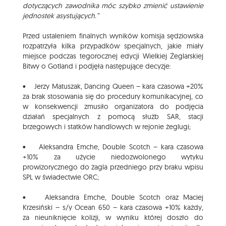
dotyczących zawodnika móc szybko zmienić ustawienie
jednostek asystujących.”
Przed ustaleniem finalnych wyników komisja sędziowska
rozpatrzyła kilka przypadków specjalnych, jakie miały
miejsce podczas tegorocznej edycji Wielkiej Żeglarskiej
Bitwy o Gotland i podjęła następujące decyzje:
• Jerzy Matuszak, Dancing Queen – kara czasowa +20%
za brak stosowania się do procedury komunikacyjnej, co
w konsekwencji zmusiło organizatora do podjęcia
działań specjalnych z pomocą służb SAR, stacji
brzegowych i statków handlowych w rejonie żeglugi;
• Aleksandra Emche, Double Scotch – kara czasowa
+10% za użycie niedozwolonego wytyku
prowizorycznego do żagla przedniego przy braku wpisu
SPL w świadectwie ORC;
• Aleksandra Emche, Double Scotch oraz Maciej
Krzesiński – s/y Ocean 650 – kara czasowa +10% każdy,
za nieuniknięcie kolizji, w wyniku której doszło do