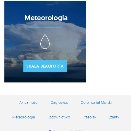
Aktualności
Żaglowce
Ceremoniał Morski
Meteorologia
Ratownictwo
Przepisy
Szanty