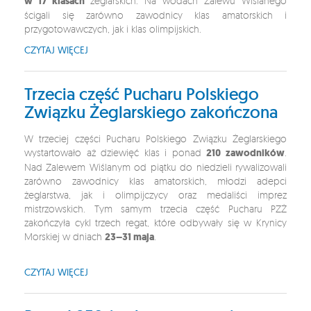
w 17 klasach
żeglarskich. Na wodach Zalewu Wiślanego
ścigali się zarówno zawodnicy klas amatorskich i
przygotowawczych, jak i klas olimpijskich.
CZYTAJ WIĘCEJ
Trzecia część Pucharu Polskiego
Związku Żeglarskiego zakończona
W trzeciej części Pucharu Polskiego Związku Żeglarskiego
wystartowało aż dziewięć klas i ponad
210 zawodników
.
Nad Zalewem Wiślanym od piątku do niedzieli rywalizowali
zarówno zawodnicy klas amatorskich, młodzi adepci
żeglarstwa, jak i olimpijczycy oraz medaliści imprez
mistrzowskich. Tym samym trzecia część Pucharu PZŻ
zakończyła cykl trzech regat, które odbywały się w Krynicy
Morskiej w dniach
23–31 maja
.
CZYTAJ WIĘCEJ