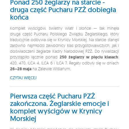
Ponad 250 żeglarzy na starcie -
druga część Pucharu PZŻ dobiegła
końca
Komplet wyścigów, świetny wiatr i słońce — tak minęła
druga część Pucharu Polskiego Związku Żeglarskiego, który
tradycyjnie odbywa się w Krynicy Morskiej. Na starcie stanęli
zarówno najmłodsi zawodnicy klas przygotowawczych, jak i
doświadczeni żeglarze Kadry Narodowej PZŻ. Do rywalizacji
przystąpiło łącznie ponad
250 żeglarzy w pięciu klasach
:
420, 470, ILCA 4, ILCA 6 i ILCA 7. Regaty odbyły się w dniach
26–28 maja
na Zalewie Wiślanym.
CZYTAJ WIĘCEJ
Pierwsza część Pucharu PZŻ
zakończona. Żeglarskie emocje i
komplet wyścigów w Krynicy
Morskiej