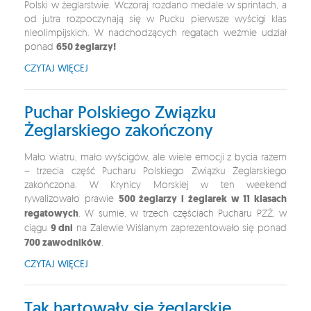
Polski w żeglarstwie. Wczoraj rozdano medale w sprintach, a
od jutra rozpoczynają się w Pucku pierwsze wyścigi klas
nieolimpijskich. W nadchodzących regatach weźmie udział
ponad
650 żeglarzy!
CZYTAJ WIĘCEJ
Puchar Polskiego Związku
Żeglarskiego zakończony
Mało wiatru, mało wyścigów, ale wiele emocji z bycia razem
– trzecia część Pucharu Polskiego Związku Żeglarskiego
zakończona. W Krynicy Morskiej w ten weekend
rywalizowało prawie
500 żeglarzy i żeglarek w 11 klasach
regatowych
. W sumie, w trzech częściach Pucharu PZŻ, w
ciągu
9 dni
na Zalewie Wiślanym zaprezentowało się ponad
700 zawodników
.
CZYTAJ WIĘCEJ
Tak hartowały się żeglarskie