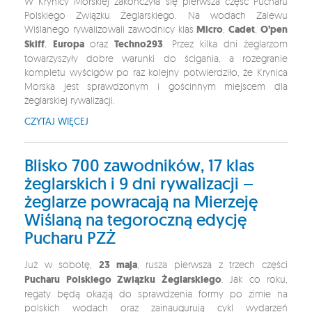
W Krynicy Morskiej zakończyła się pierwsza część Pucharu
Polskiego Związku Żeglarskiego. Na wodach Zalewu
Wiślanego rywalizowali zawodnicy klas
Micro
,
Cadet
,
O’pen
Skiff
,
Europa
oraz
Techno293
. Przez kilka dni żeglarzom
towarzyszyły dobre warunki do ścigania, a rozegranie
kompletu wyścigów po raz kolejny potwierdziło, że Krynica
Morska jest sprawdzonym i gościnnym miejscem dla
żeglarskiej rywalizacji.
CZYTAJ WIĘCEJ
Blisko 700 zawodników, 17 klas
żeglarskich i 9 dni rywalizacji –
żeglarze powracają na Mierzeję
Wiślaną na tegoroczną edycję
Pucharu PZŻ
Już w sobotę,
23 maja
, rusza pierwsza z trzech części
Pucharu Polskiego Związku Żeglarskiego
. Jak co roku,
regaty będą okazją do sprawdzenia formy po zimie na
polskich wodach oraz zainaugurują cykl wydarzeń