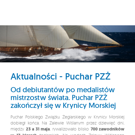
Aktualności - Puchar PZŻ
Od debiutantów po medalistów
mistrzostw świata. Puchar PZŻ
zakończył się w Krynicy Morskiej
Puchar Polskiego Związku Żeglarskiego w Krynicy Morskiej
dobiegł końca. Na Zalewie Wiślanym przez dziewięć dni,
między
23 a 31 maja
, rywalizowało blisko
700 zawodników