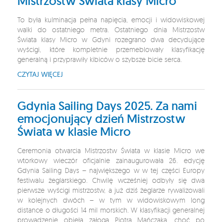
Mistrzostw Świata klasy Micro
To była kulminacja pełna napięcia, emocji i widowiskowej
walki do ostatniego metra. Ostatniego dnia Mistrzostw
Świata klasy Micro w Gdyni rozegrano dwa decydujące
wyścigi, które kompletnie przemeblowały klasyfikację
generalną i przyprawiły kibiców o szybsze bicie serca.
CZYTAJ WIĘCEJ
Gdynia Sailing Days 2025. Za nami
emocjonujący dzień Mistrzostw
Świata w klasie Micro
Ceremonia otwarcia Mistrzostw Świata w klasie Micro we
wtorkowy wieczór oficjalnie zainaugurowała 26. edycję
Gdynia Sailing Days – największego w w tej części Europy
festiwalu żeglarskiego. Chwilę wcześniej odbyły się dwa
pierwsze wyścigi mistrzostw, a już dziś żeglarze rywalizowali
w kolejnych dwóch – w tym w widowiskowym long
distance o długości 14 mil morskich. W klasyfikacji generalnej
prowadzenie objęła załoga Piotra Mańczaka, choć po