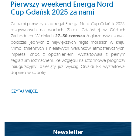
Pierwszy weekend Energa Nord
Cup Gdańsk 2025 za nami
Za nami pierwszy etap regat Energa Nord Cup Gdańsk 2025,
rozgrywanych na wodach Zatoki Gdańskiej w Górkach
Zachodnich. W dniach
27–30 czerwca
żeglarze rywalizowali
podczas jednych z największych regat morskich w kraju.
Mimo zmiennych i niełatwych warunków atmosferycznych,
impreza, choć z opóźnieniem, wystartowała z pełnym
żeglarskim rozmachem. Ze względu na sztormowe prognozy
inauguracyjny, dziesiąty już wyścig Orvaldi B8 wystartował
dopiero w sobotę.
CZYTAJ WIĘCEJ
Newsletter