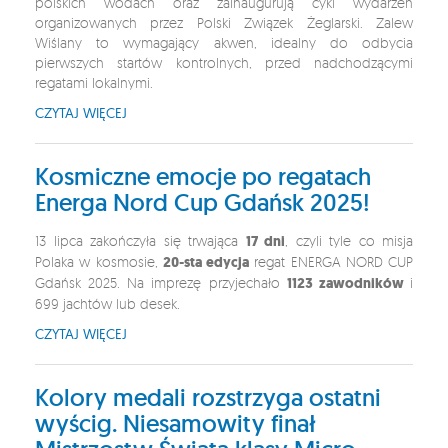
polskich wodach oraz zainaugurują cykl wydarzeń
organizowanych przez Polski Związek Żeglarski. Zalew
Wiślany to wymagający akwen, idealny do odbycia
pierwszych startów kontrolnych, przed nadchodzącymi
regatami lokalnymi.
CZYTAJ WIĘCEJ
Kosmiczne emocje po regatach
Energa Nord Cup Gdańsk 2025!
13 lipca zakończyła się trwająca
17 dni
, czyli tyle co misja
Polaka w kosmosie,
20-sta edycja
regat ENERGA NORD CUP
Gdańsk 2025. Na imprezę przyjechało
1123 zawodników
i
699 jachtów lub desek.
CZYTAJ WIĘCEJ
Kolory medali rozstrzyga ostatni
wyścig. Niesamowity finał