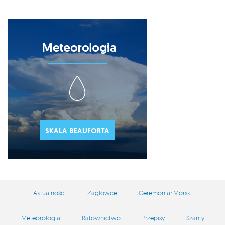
Aktualności
Żaglowce
Ceremoniał Morski
Meteorologia
Ratownictwo
Przepisy
Szanty