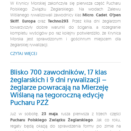
W Krynicy Morskiej zakończyła się pierwsza część Pucharu
Polskiego Związku Żeglarskiego. Na wodach Zalewu
Wiślanego rywalizowali zawodnicy klas
Micro
,
Cadet
,
O’pen
Skiff
,
Europa
oraz
Techno293
. Przez kilka dni żeglarzom
towarzyszyły dobre warunki do ścigania, a rozegranie
kompletu wyścigów po raz kolejny potwierdziło, że Krynica
Morska jest sprawdzonym i gościnnym miejscem dla
żeglarskiej rywalizacji.
CZYTAJ WIĘCEJ
Blisko 700 zawodników, 17 klas
żeglarskich i 9 dni rywalizacji –
żeglarze powracają na Mierzeję
Wiślaną na tegoroczną edycję
Pucharu PZŻ
Już w sobotę,
23 maja
, rusza pierwsza z trzech części
Pucharu Polskiego Związku Żeglarskiego
. Jak co roku,
regaty będą okazją do sprawdzenia formy po zimie na