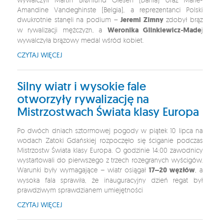
Amandine Vandeghinste (Belgia), a reprezentanci Polski
dwukrotnie stanęli na podium –
Jeremi Zimny
zdobył brąz
w rywalizacji mężczyzn, a
Weronika Glinkiewicz-Made
j
wywalczyła brązowy medal wśród kobiet.
CZYTAJ WIĘCEJ
Silny wiatr i wysokie fale
otworzyły rywalizację na
Mistrzostwach Świata klasy Europa
Po dwóch dniach sztormowej pogody w piątek 10 lipca na
wodach Zatoki Gdańskiej rozpoczęło się ściganie podczas
Mistrzostw Świata klasy Europa. O godzinie 14:00 zawodnicy
wystartowali do pierwszego z trzech rozegranych wyścigów.
Warunki były wymagające – wiatr osiągał
17–20 węzłów
, a
wysoka fala sprawiła, że inauguracyjny dzień regat był
prawdziwym sprawdzianem umiejętności
CZYTAJ WIĘCEJ