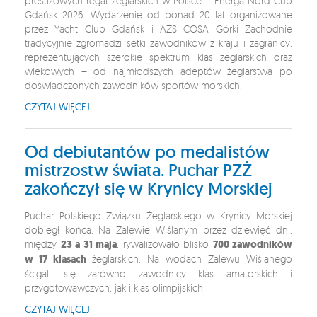
prestiżowych regat żeglarskich w Polsce – Energa Nord Cup
Gdańsk 2026. Wydarzenie od ponad 20 lat organizowane
przez Yacht Club Gdańsk i AZS COSA Górki Zachodnie
tradycyjnie zgromadzi setki zawodników z kraju i zagranicy,
reprezentujących szerokie spektrum klas żeglarskich oraz
wiekowych – od najmłodszych adeptów żeglarstwa po
doświadczonych zawodników sportów morskich.
CZYTAJ WIĘCEJ
Od debiutantów po medalistów
mistrzostw świata. Puchar PZŻ
zakończył się w Krynicy Morskiej
Puchar Polskiego Związku Żeglarskiego w Krynicy Morskiej
dobiegł końca. Na Zalewie Wiślanym przez dziewięć dni,
między
23 a 31 maja
, rywalizowało blisko
700 zawodników
w 17 klasach
żeglarskich. Na wodach Zalewu Wiślanego
ścigali się zarówno zawodnicy klas amatorskich i
przygotowawczych, jak i klas olimpijskich.
CZYTAJ WIĘCEJ