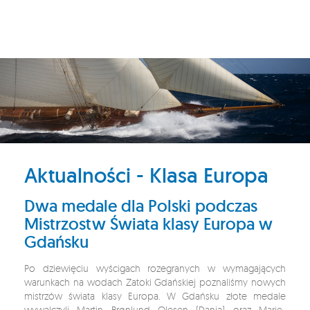
Aktualności - Klasa Europa
Dwa medale dla Polski podczas
Mistrzostw Świata klasy Europa w
Gdańsku
Po dziewięciu wyścigach rozegranych w wymagających
warunkach na wodach Zatoki Gdańskiej poznaliśmy nowych
mistrzów świata klasy Europa. W Gdańsku złote medale
wywalczyli Martin Brønlund Olesen (Dania) oraz Marie-