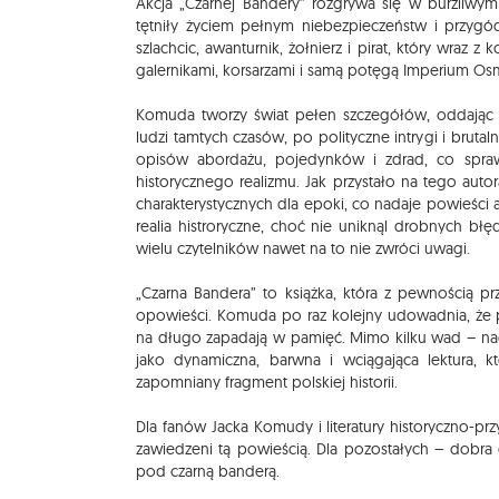
Akcja „Czarnej Bandery” rozgrywa się w burzliwy
tętniły życiem pełnym niebezpieczeństw i przygód.
szlachcic, awanturnik, żołnierz i pirat, który wraz
galernikami, korsarzami i samą potęgą Imperium Os
Komuda tworzy świat pełen szczegółów, oddając re
ludzi tamtych czasów, po polityczne intrygi i brutal
opisów abordażu, pojedynków i zdrad, co spra
historycznego realizmu. Jak przystało na tego aut
charakterystycznych dla epoki, co nadaje powieści 
realia histroryczne, choć nie uniknąl drobnych b
wielu czytelników nawet na to nie zwróci uwagi.
„Czarna Bandera” to książka, która z pewnością p
opowieści. Komuda po raz kolejny udowadnia, że po
na długo zapadają w pamięć. Mimo kilku wad – nad
jako dynamiczna, barwna i wciągająca lektura, kt
zapomniany fragment polskiej historii.
Dla fanów Jacka Komudy i literatury historyczno-p
zawiedzeni tą powieścią. Dla pozostałych – dobra 
pod czarną banderą.