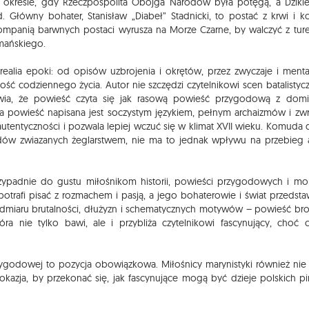
m okresie, gdy Rzeczpospolita Obojga Narodów była potęgą, a Dzikie
 Główny bohater, Stanisław „Diabeł” Stadnicki, to postać z krwi i k
 z kompanią barwnych postaci wyrusza na Morze Czarne, by walczyć z tur
mańskiego.
alia epoki: od opisów uzbrojenia i okrętów, przez zwyczaje i menta
ność codziennego życia. Autor nie szczędzi czytelnikowi scen batalistyc
wia, że powieść czyta się jak rasową powieść przygodową z domi
ora powieść napisana jest soczystym językiem, pełnym archaizmów i z
autentyczności i pozwala lepiej wczuć się w klimat XVII wieku. Komuda
łędów zwiazanych żeglarstwem, nie ma to jednak wpływu na przebieg a
rzypadnie do gustu miłośnikom historii, powieści przygodowych i mor
trafi pisać z rozmachem i pasją, a jego bohaterowie i świat przedst
miaru brutalności, dłużyzn i schematycznych motywów – powieść bron
óra nie tylko bawi, ale i przybliża czytelnikowi fascynujący, choć 
rzygodowej to pozycja obowiązkowa. Miłośnicy marynistyki również ni
okazja, by przekonać się, jak fascynujące mogą być dzieje polskich p