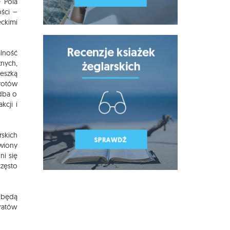
 Pola
ości –
eckimi
lność
znych,
eszką
wrotów
 dba o
kcji i
skich
awiony
i się
często
e będą
iratów