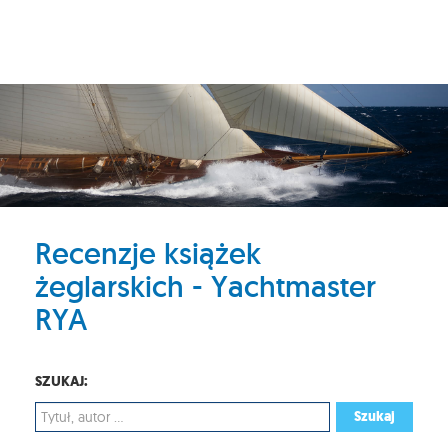
Recenzje książek
żeglarskich - Yachtmaster
RYA
SZUKAJ:
Szukaj