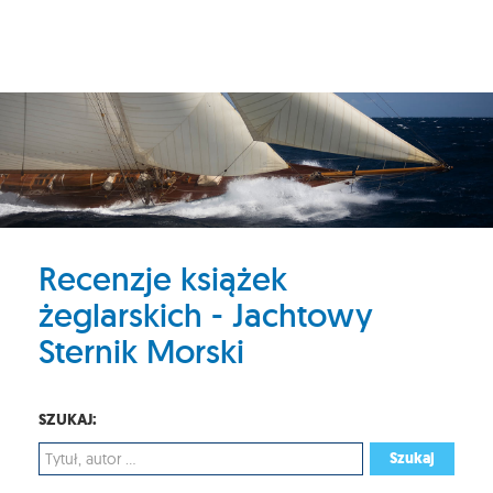
Recenzje książek
żeglarskich - Jachtowy
Sternik Morski
SZUKAJ:
Szukaj