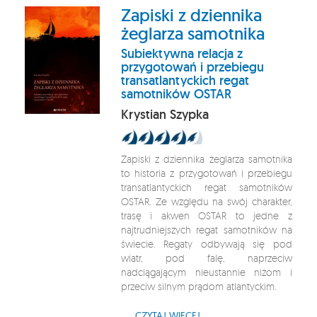
Zapiski z dziennika
żeglarza samotnika
Subiektywna relacja z
przygotowań i przebiegu
transatlantyckich regat
samotników OSTAR
Krystian Szypka
Zapiski z dziennika żeglarza samotnika
to historia z przygotowań i przebiegu
transatlantyckich regat samotników
OSTAR. Ze względu na swój charakter,
trasę i akwen OSTAR to jedne z
najtrudniejszych regat samotników na
świecie. Regaty odbywają się pod
wiatr, pod falę, naprzeciw
nadciągającym nieustannie niżom i
przeciw silnym prądom atlantyckim.
CZYTAJ WIĘCEJ