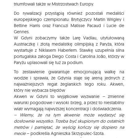
triumfowali także w Mistrzostwach Europy.
Do rywalizacji przystąpią również pozostali medaliści
europejskiego czempionatu: Brytyjczycy Martin Wrigley i
Bettine Harris oraz Francuzi Matisse Pacaud i Lucie de
Gennes.
W Gdyni zobaczymy także Larę Vadlau, utytułowaną
Austriaczkę i złotą medalistkę olimpijską z Paryża, która
wystartuje z Niklasem Haberlem. Stawkę uzupełnia silna
portugalska załoga Diego Costa i Carolina João, którzy w
Paryżu uplasowali się tuż za podium.
To zestawienie gwarantuje emocjonującą walkę na
wodzie i sprawia, że Gdynia staje się areną jednych z
najważniejszych regat żeglarskich tego roku. Akwen,
który nie wybacza błędów
Akwen w Gdyni to wyjątkowe wyzwanie – zmienne
warunki pogodowe i wysoki brzeg, a przez to niestabilny
wiatr wymagają najwyższej koncentracji i doświadczenia.
– Wiemy, że na tym akwenie może wydarzyć się
dosłownie wszystko. Trzeba być skupionym do ostatnich
metrów i pamiętać, że wyścig kończy się dopiero na
mecie
– podkreśla Agnieszka Skrzypulec-Szota.