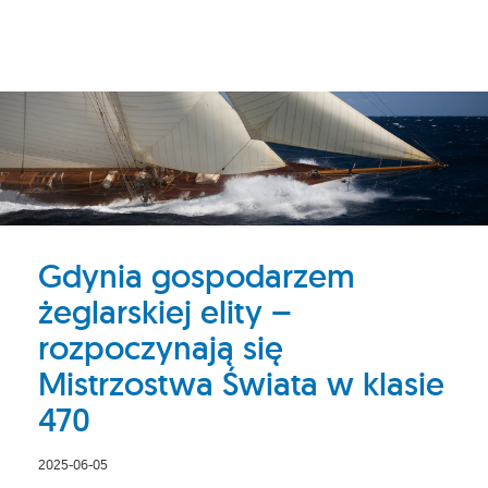
Gdynia gospodarzem
żeglarskiej elity –
rozpoczynają się
Mistrzostwa Świata w klasie
470
2025-06-05