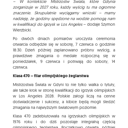
– W kontekście Mistrzostw Świata, które Gdynia
zorganizuje w 2027 roku, każdy wyścig tu ma ogromne
znaczenie. Skrupulatnie wyciągamy wnioski – mamy
nadzieję, że godziny spędzone na wodzie pomogą nam
w kwalifikacji do igrzysk w Los Angeles
– dodaje Szymon
Wierzbicki.
Po dwóch dniach pomiarów uroczysta ceremonia
otwarcia odbędzie się w sobotę, 7 czerwca o godzinie
18:30. Dzień później zaplanowano próbny wyścig, a
prawdziwe zmagania o medale rozpoczną się w
poniedziałek, 9 czerwca i potrwają do soboty, 14
czerwca.
Klasa 470 – filar olimpijskiego żeglarstwa
Mistrzostwa Świata w Gdyni to nie tylko walka o tytuły,
ale także krok w stronę kwalifikacji do igrzysk olimpijskich
w Los Angeles 2028. Polskie załogi liczą na cenne
doświadczenie i sukcesy, a kibice będą mogli śledzić
zmagania na najwyższym światowym poziomie.
Klasa 470 zadebiutowała na igrzyskach olimpijskich w
1976 roku i do dziś pozostaje integralną częścią
olimpijskiego żeglarstwa. Początkowo otwarta, później