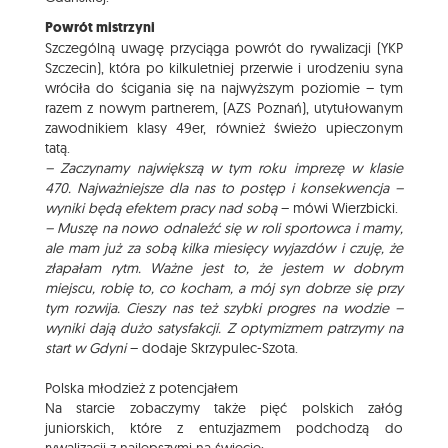
Powrót mistrzyni
Szczególną uwagę przyciąga powrót do rywalizacji (YKP
Szczecin), która po kilkuletniej przerwie i urodzeniu syna
wróciła do ścigania się na najwyższym poziomie – tym
razem z nowym partnerem, (AZS Poznań), utytułowanym
zawodnikiem klasy 49er, również świeżo upieczonym
tatą.
– Zaczynamy największą w tym roku imprezę w klasie
470. Najważniejsze dla nas to postęp i konsekwencja –
wyniki będą efektem pracy nad sobą
– mówi Wierzbicki.
– Muszę na nowo odnaleźć się w roli sportowca i mamy,
ale mam już za sobą kilka miesięcy wyjazdów i czuję, że
złapałam rytm. Ważne jest to, że jestem w dobrym
miejscu, robię to, co kocham, a mój syn dobrze się przy
tym rozwija. Cieszy nas też szybki progres na wodzie –
wyniki dają dużo satysfakcji. Z optymizmem patrzymy na
start w Gdyni
– dodaje Skrzypulec-Szota.
Polska młodzież z potencjałem
Na starcie zobaczymy także pięć polskich załóg
juniorskich, które z entuzjazmem podchodzą do