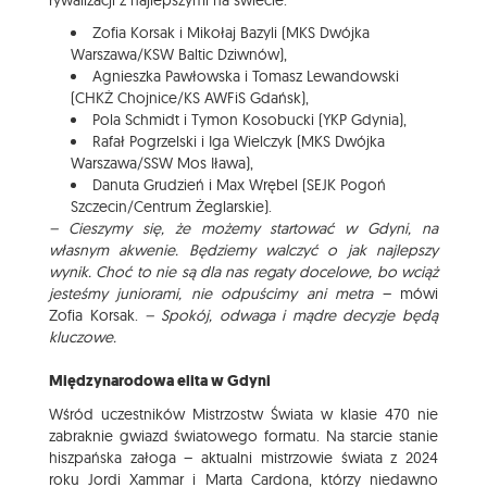
rywalizacji z najlepszymi na świecie:
Zofia Korsak i Mikołaj Bazyli (MKS Dwójka
Warszawa/KSW Baltic Dziwnów),
Agnieszka Pawłowska i Tomasz Lewandowski
(CHKŻ Chojnice/KS AWFiS Gdańsk),
Pola Schmidt i Tymon Kosobucki (YKP Gdynia),
Rafał Pogrzelski i Iga Wielczyk (MKS Dwójka
Warszawa/SSW Mos Iława),
Danuta Grudzień i Max Wrębel (SEJK Pogoń
Szczecin/Centrum Żeglarskie).
– Cieszymy się, że możemy startować w Gdyni, na
własnym akwenie. Będziemy walczyć o jak najlepszy
wynik. Choć to nie są dla nas regaty docelowe, bo wciąż
jesteśmy juniorami, nie odpuścimy ani metra
– mówi
Zofia Korsak.
– Spokój, odwaga i mądre decyzje będą
kluczowe.
Międzynarodowa elita w Gdyni
Wśród uczestników Mistrzostw Świata w klasie 470 nie
zabraknie gwiazd światowego formatu. Na starcie stanie
hiszpańska załoga – aktualni mistrzowie świata z 2024
roku Jordi Xammar i Marta Cardona, którzy niedawno