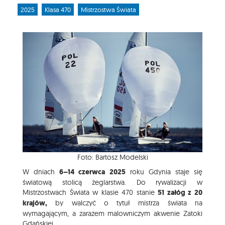
2025
Klasa 470
Mistrzostwa Świata
Foto: Bartosz Modelski
W dniach
6–14 czerwca 2025
roku Gdynia staje się
światową stolicą żeglarstwa. Do rywalizacji w
Mistrzostwach Świata w klasie 470 stanie
51 załóg z 20
krajów,
by walczyć o tytuł mistrza świata na
wymagającym, a zarazem malowniczym akwenie Zatoki
Gdańskiej.