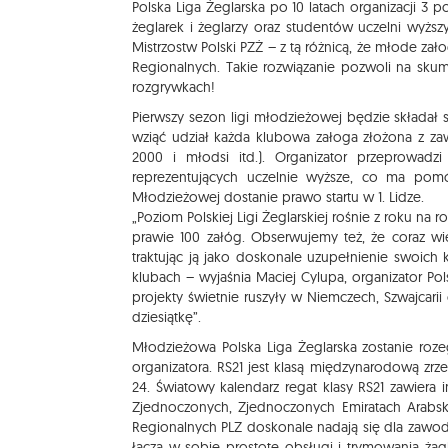
Polska Liga Żeglarska po 10 latach organizacji 
żeglarek i żeglarzy oraz studentów uczelni wyżs
Mistrzostw Polski PZŻ – z tą różnicą, że młode zał
Regionalnych. Takie rozwiązanie pozwoli na sk
rozgrywkach!
Pierwszy sezon ligi młodzieżowej będzie składał 
wziąć udział każda klubowa załoga złożona z za
2000 i młodsi itd.). Organizator przeprowadzi 
reprezentujących uczelnie wyższe, co ma pomóc
Młodzieżowej dostanie prawo startu w 1. Lidze.
„Poziom Polskiej Ligi Żeglarskiej rośnie z roku na
prawie 100 załóg. Obserwujemy też, że coraz w
traktując ją jako doskonale uzupełnienie swoich
klubach – wyjaśnia Maciej Cylupa, organizator Pol
projekty świetnie ruszyły w Niemczech, Szwajcarii 
dziesiątkę”.
Młodzieżowa Polska Liga Żeglarska zostanie ro
organizatora. RS21 jest klasą międzynarodową zrz
24. Światowy kalendarz regat klasy RS21 zawiera im
Zjednoczonych, Zjednoczonych Emiratach Arabskich
Regionalnych PLZ doskonale nadają się dla zawodn
łączą w sobie prostotę obsługi i trymowania ża