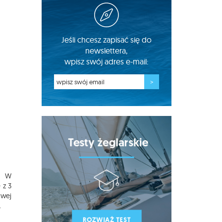
Jeśli chcesz zapisać się do
newslettera,
wpisz swój adres e-mail:
m. W
 z 3
owej
.