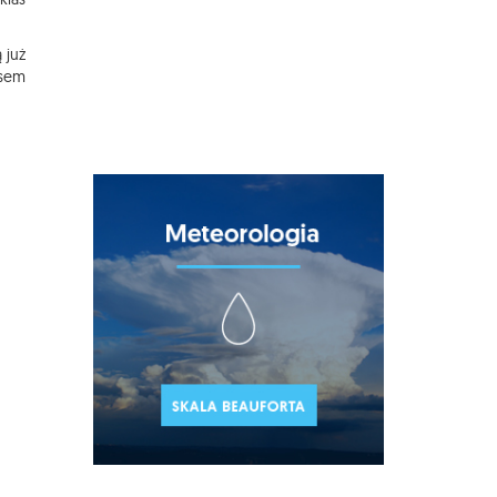
 już
esem