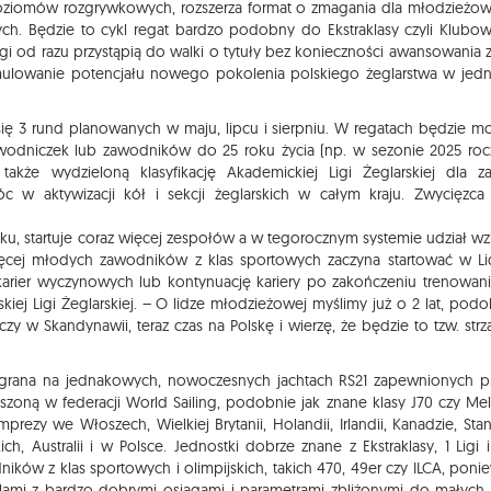
3 poziomów rozgrywkowych, rozszerza format o zmagania dla młodzieżo
zych. Będzie to cykl regat bardzo podobny do Ekstraklasy czyli Klubo
ogi od razu przystąpią do walki o tytuły bez konieczności awansowania z
umulowanie potencjału nowego pokolenia polskiego żeglarstwa w jed
się 3 rund planowanych w maju, lipcu i sierpniu. W regatach będzie m
wodniczek lub zawodników do 25 roku życia (np. w sezonie 2025 roc
także wydzieloną klasyfikację Akademickiej Ligi Żeglarskiej dla z
 w aktywizacji kół i sekcji żeglarskich w całym kraju. Zwycięzca 
 roku, startuje coraz więcej zespołów a w tegorocznym systemie udział wz
ięcej młodych zawodników z klas sportowych zaczyna startować w Li
 karier wyczynowych lub kontynuację kariery po zakończeniu trenowan
skiej Ligi Żeglarskiej. – O lidze młodzieżowej myślimy już o 2 lat, pod
czy w Skandynawii, teraz czas na Polskę i wierzę, że będzie to tzw. strz
zegrana na jednakowych, nowoczesnych jachtach RS21 zapewnionych p
eszoną w federacji World Sailing, podobnie jak znane klasy J70 czy Me
prezy we Włoszech, Wielkiej Brytanii, Holandii, Irlandii, Kanadzie, Sta
, Australii i w Polsce. Jednostki dobrze znane z Ekstraklasy, 1 Ligi i
ików z klas sportowych i olimpijskich, takich 470, 49er czy ILCA, poni
glami z bardzo dobrymi osiągami i parametrami zbliżonymi do małych 