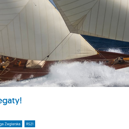
egaty!
iga Żeglarska
RS21