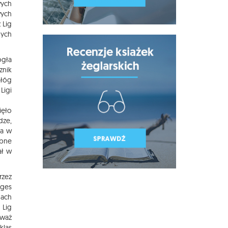
wych
wych
 Lig
nych
ogła
znik
ałóg
Ligi
ięło
dze,
ia w
obne
ał w
rzez
lges
nach
 Lig
eważ
klas