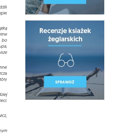
zili
upie
ątką
etne
, bo
upa,
wsze
enne
zcza
tóry
ziej
eci.
icz,
dnym