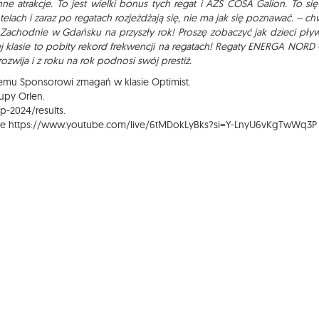
nne atrakcje. To jest wielki bonus tych regat i AZS COSA Galion. To się
telach i zaraz po regatach rozjeżdżają się, nie ma jak się poznawać. – chw
Zachodnie w Gdańsku na przyszły rok! Proszę zobaczyć jak dzieci pływ
j klasie to pobity rekord frekwencji na regatach! Regaty ENERGA NORD
rozwija i z roku na rok podnosi swój prestiż.
arnemu Sponsorowi zmagań w klasie Optimist.
upy Orlen.
p-2024/results
.
be
https://www.youtube.com/live/6tMDokLyBks?si=Y-LnyU6vKgTwWq3P