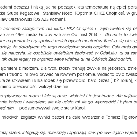
ami deszczu i niską jak na początek lata temperaturą najlepiej porad
cka Grupa Regatowa i Stanisław Nosol (Optimist CHKŻ Chojnice), w gr
sław Olszanowski (OŚ AZS Poznań).
trenerem zastępczym dla klubu HKŻ Chojnice i zajmowałem się pi
klasie 49er, mistrz Europy w klasie Optimist 2013. -
Dla mnie to świ
ner na pontonie czy spotkać moich byłych mentorów. Bardzo się cieszę
zieję, że dołożyłem do tego zwycięstwa swoją cegiełkę. Cała moja gr
 się nauczyła. Ja osobiście uwielbiam żeglować w Gdańsku, tu są za
e tak duże regaty są organizowane właśnie tu na Górkach Zachodnich.
najomieni z morzem. Dla tych, którzy trenują zwykle na jeziorach, zmi
aniem i trudno im było pływać na równym poziomie. Widać to było zwłas
 ze szkwałem i kilka łódek się przewróciło. Karol Grześ (TKŻ Toruń), k
, mimo przeciwności walczył dzielnie.
zpływany na morzu i fale są duże, wiatr też i to jest trudne. Ale najbard
mnie kolega i walczyłem, ale nie udało mi się go wyprzedzić i byłem trz
zed nim.
– podsumowywał swoje starty Karol.
 młodych żeglarzy wyniki patrzył na całe wydarzenie Tomasz Figlerow
 tutaj razem, integrują się, mieszkają i spędzają czas po wyścigach w je