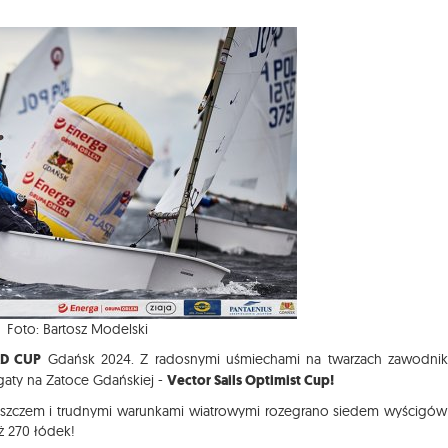
Foto: Bartosz Modelski
D CUP
Gdańsk 2024. Z radosnymi uśmiechami na twarzach zawodni
gaty na Zatoce Gdańskiej -
Vector Sails Optimist Cup!
eszczem i trudnymi warunkami wiatrowymi rozegrano siedem wyścigów
ż 270 łódek!