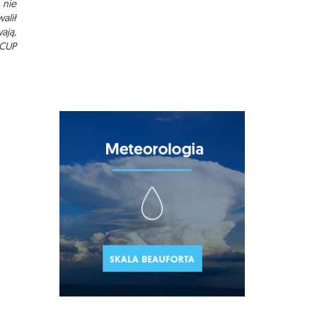
 nie
alił
ają,
 CUP