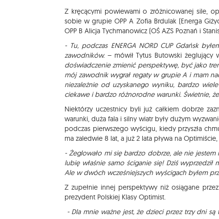
Z kręcącymi powiewami o zróżnicowanej sile, opad
sobie w grupie OPP A Zofia Brdulak (Energa Giży
OPP B Alicja Tychmanowicz (OŚ AZS Poznań i Stani
- Tu, podczas ENERGA NORD CUP Gdańsk byłem 
zawodników.
– mówił Tytus Butowski żeglujący w 
doświadczenie zmienić perspektywę, być jako tre
mój zawodnik wygrał regaty w grupie A i mam nad
niezależnie od uzyskanego wyniku, bardzo wiele
ciekawe i bardzo różnorodne warunki. Świetnie, ż
Niektórzy uczestnicy byli już całkiem dobrze zaz
warunki, duża fala i silny wiatr były dużym wyzw
podczas pierwszego wyścigu, kiedy przyszła chmura
ma zaledwie 8 lat, a już 2 lata pływa na Optimiście
- Żeglowało mi się bardzo dobrze, ale nie jestem ro
lubię właśnie samo ściganie się! Dziś wyprzedził 
Ale w dwóch wcześniejszych wyścigach byłem pr
Z zupełnie innej perspektywy niż osiągane przez
prezydent Polskiej Klasy Optimist.
- Dla mnie ważne jest, że dzieci przez trzy dni są