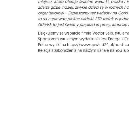
miejscu, które oferuje świetne warunki, boiska i i
zdarza gdzie indziej, zwykle dzieci są w różnych ho
organizatorów - Zapraszamy też widzów na Górki 
to są naprawdę piękne widoki. 270 łódek w jedne
Gdańsk to jest świetny przykład imprezy, która się 
Dziękujemy za wsparcie firmie Vector Sails, tytul
Sponsorem tytularnym wydarzenia jest Energa z Gr
Pełne wyniki na
https://www.upwind24.pl/nord-cu
Relacja z zakończenia na naszym kanale na YouTu