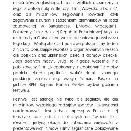
miłośników żeglarskiego hi-tech, wielkich oceanicznych
regat z polską nutą w tle, czyli film „Wszystko albo nic”,
oraz dla miłośników żeglowania low-tech, czyli
żeglowania z kurami i sadzonkami ziemniaków na łodzi
zbudowanej w Bangladeszu („Morski włóczęga”).
Pokażemy film z dalekiej Republiki Południowej Afryki o
rejsie małym Optymistem wokół oceanicznego wybrzeża
tego kraju. Wielką atrakcją będą dwa polskie filmy. Jeden
z nich to poruszający reportaż o organizowanych rejsach
dla polskich oraz ukraińskich dzieci z domów dziecka
„Rejs dobrych mocy”. Drugi to nigdzie wcześniej nie
publikowany film „Niepokonany, niepokonani” z próby
pobicia rekordu prędkości wokół ziemi znanego
polskiego żeglarza regatowego Romana Paszke na
jachcie BPH. Kapitan Roman Paszke będzie gościem
festiwalu.
Festiwal jest atrakcją nie tylko dla żeglarzy, ale dla
miłośników wszelkiego rodzajów sportów i aktywności
outdoorowych. Jest jedyną imprezą w Polsce o tej
tematyce, oraz jedną z nielicznych na świecie. Jest
również jedyną okazją do zobaczenia większości z
prezentowanych filmów. Filmy zagraniczne pokazywane