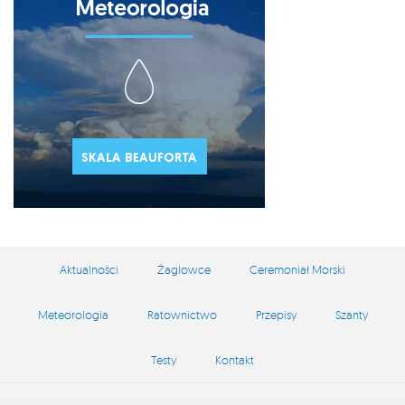
Aktualności
Żaglowce
Ceremoniał Morski
Meteorologia
Ratownictwo
Przepisy
Szanty
Testy
Kontakt