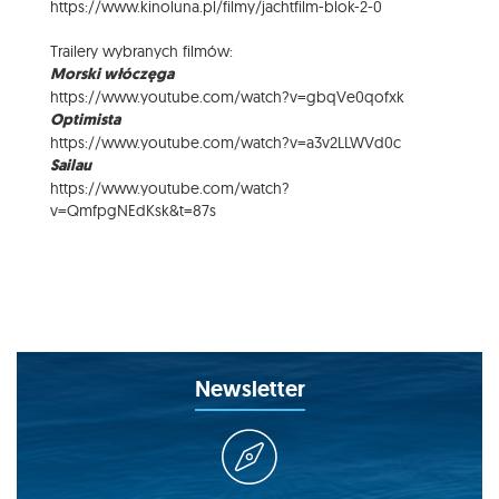
https://www.kinoluna.pl/filmy/jachtfilm-blok-2-0
Trailery wybranych filmów:
Morski włóczęga
https://www.youtube.com/watch?v=gbqVe0qofxk
Optimista
https://www.youtube.com/watch?v=a3v2LLWVd0c
Sailau
https://www.youtube.com/watch?
v=QmfpgNEdKsk&t=87s
Newsletter