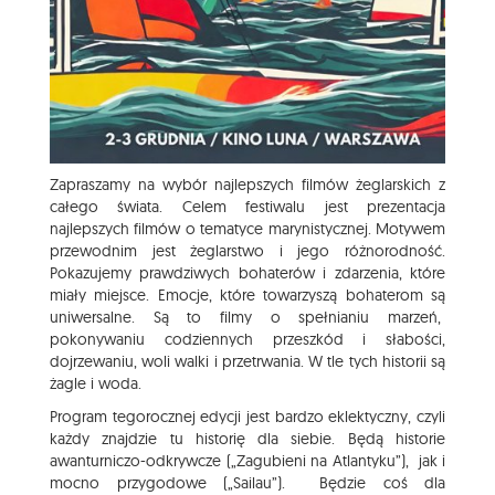
Zapraszamy na wybór najlepszych filmów żeglarskich z
całego świata. Celem festiwalu jest prezentacja
najlepszych filmów o tematyce marynistycznej. Motywem
przewodnim jest żeglarstwo i jego różnorodność.
Pokazujemy prawdziwych bohaterów i zdarzenia, które
miały miejsce. Emocje, które towarzyszą bohaterom są
uniwersalne. Są to filmy o spełnianiu marzeń,
pokonywaniu codziennych przeszkód i słabości,
dojrzewaniu, woli walki i przetrwania. W tle tych historii są
żagle i woda.
Program tegorocznej edycji jest bardzo eklektyczny, czyli
każdy znajdzie tu historię dla siebie. Będą historie
awanturniczo-odkrywcze („Zagubieni na Atlantyku”), jak i
mocno przygodowe („Sailau”). Będzie coś dla