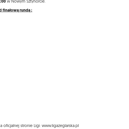
6:00
w Nowym Sztynorcie.
d finałową rundą :
 oficjalnej stronie Ligi:
www.ligazeglarska.pl