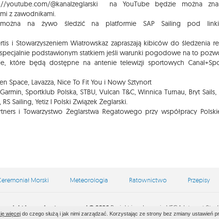
//youtube.com/@kanalzeglarski
na YouTube będzie można znal
ami z zawodnikami.
można na żywo śledzić na platformie SAP Sailing pod linki
rtis i Stowarzyszeniem Wiatrowskaz zapraszają kibiców do śledzenia re
gat specjalnie podstawionym statkiem jeśli warunki pogodowe na to pozwo
e, które będą dostępne na antenie telewizji sportowych Canal+Spo
en Space, Lavazza, Nice To Fit You i Nowy Sztynort
 Garmin, Sportklub Polska, STBU, Vulcan T&C, Winnica Turnau, Bryt Sails,
RS Sailing, Yetiz I Polski Związek Żeglarski.
 Partners i Towarzystwo Żeglarstwa Regatowego przy współpracy Polsk
eremoniał Morski
Meteorologia
Ratownictwo
Przepisy
opyright by zeglarstwo.waw.pl © 2026
Projekt i wykonanie
VEGA Internet Stud
ię więcej
do czego służą i jak nimi zarządzać. Korzystając ze strony bez zmiany ustawień 