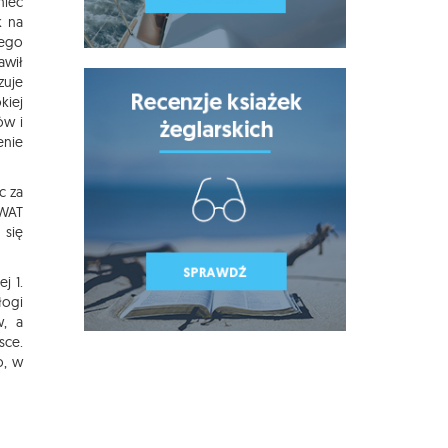
nieć
k na
iego
awił
zuje
kiej
ów i
enie
c za
 WAT
 się
j 1.
łogi
w, a
sce.
o, w