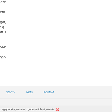
eźć
em:
gat,
lą.
rt i
 SAP
iego
Szanty
Testy
Kontakt
io
przeglądarki wyrażasz zgodę na ich używanie.