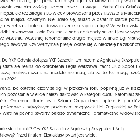
e? Historia Ligi jest pełna takich sytuacji i dramatów, choćby wspom
słownie ostatnim wyścigu sezonu przez – uwaga! - Yacht Club Gdańs
niejsza, ale też załoga YCG wtedy prowadzona przez Krzysztofa Małeck
 na miejscu czwartym. Nie udało się, falstart w ostatnim starcie pozb
ję, czy zebrane bolesne doświadczenie tu zaprocentuje? Wszystko wska
Padzik i rezerwowa Hania Dzik ma za sobą doskonały sezon i jest w wyso
we wrześniu, wcześniej fenomenalne drugie miejsce w finale Ligi Mistrz
nego faworyta. Czy wytrzymają presje, okaże się w niedzielę na zakończ
 Do YKP Gdynia dołącza YKP Szczecin tym razem z Agnieszką Skrzypule
ą strata ale realna do odrobienia Legia Warszawa, Yacht Club Sopot i
raczej realnych szans na medale nie mają, ale za to też mogą czuć
zon 2024.
nie, bo ostatnie cztery załogi w przyszłym roku popłyną już w niższe
i ich pozostanie w elicie należy traktować w kategorii cudu. Natomiast za
dańsk, OnLemon Rockstars i Sztorm Grupa dzieli raptem 6 punktó
pożegnać z najwyższym poziomem rozgrywek Ligi Żeglarskiej w Pol
y wiatr na pewno stworzy bardzo dynamiczne i dramatyczne widowisk
nie się obronić? Czy YKP Szczecin z Agnieszką Skrzypulec i Anią
ową? Przed finałem Ekstraklasy pytań jest wiele.