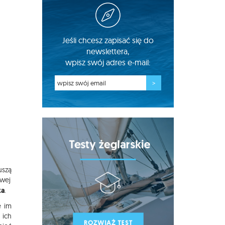
Jeśli chcesz zapisać się do
newslettera,
wpisz swój adres e-mail:
uszą
owej
ka
.
e im
 ich