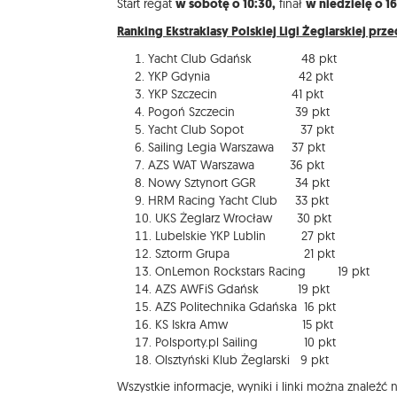
Start regat
w sobotę o 10:30,
finał
w niedzielę o 1
Ranking Ekstraklasy Polskiej Ligi Żeglarskiej prze
Yacht Club Gdańsk 48 pkt
YKP Gdynia 42 pkt
YKP Szczecin 41 pkt
Pogoń Szczecin 39 pkt
Yacht Club Sopot 37 pkt
Sailing Legia Warszawa 37 pkt
AZS WAT Warszawa 36 pkt
Nowy Sztynort GGR 34 pkt
HRM Racing Yacht Club 33 pkt
UKS Żeglarz Wrocław 30 pkt
Lubelskie YKP Lublin 27 pkt
Sztorm Grupa 21 pkt
OnLemon Rockstars Racing 19 pkt
AZS AWFiS Gdańsk 19 pkt
AZS Politechnika Gdańska 16 pkt
KS Iskra Amw 15 pkt
Polsporty.pl Sailing 10 pkt
Olsztyński Klub Żeglarski 9 pkt
Wszystkie informacje, wyniki i linki można znaleźć na