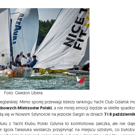
Foto: Gwidon Libera
i Żeglarskiej. Mimo sporej przewagi liderzy rankingu Yacht Club Gdańsk m
ubowych Mistrzostw Polski
, a nie mniej emocji będzie w strefie spadk
dą się w Nowym Sztynorcie na jeziorze Dargin w dniach
7 i 8 październi
u z Yacht Klubu Polski Gdynia to komfortowa zaliczka, ale nie daj
 Igora Tarasiuka wystarczy przypłynąć na miejscu szóstym, co byłoby