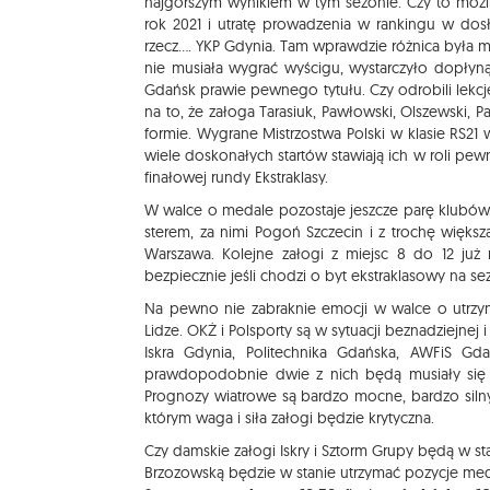
najgorszym wynikiem w tym sezonie. Czy to możliw
rok 2021 i utratę prowadzenia w rankingu w do
rzecz…. YKP Gdynia. Tam wprawdzie różnica była m
nie musiała wygrać wyścigu, wystarczyło dopłynąć
Gdańsk prawie pewnego tytułu. Czy odrobili lekc
na to, że załoga Tarasiuk, Pawłowski, Olszewski, 
formie. Wygrane Mistrzostwa Polski w klasie RS21 
wiele doskonałych startów stawiają ich w roli pew
finałowej rundy Ekstraklasy.
W walce o medale pozostaje jeszcze parę klubów.
sterem, za nimi Pogoń Szczecin i z trochę większ
Warszawa. Kolejne załogi z miejsc 8 do 12 już 
bezpiecznie jeśli chodzi o byt ekstraklasowy na se
Na pewno nie zabraknie emocji w walce o utrzyma
Lidze. OKŻ i Polsporty są w sytuacji beznadziejnej 
Iskra Gdynia, Politechnika Gdańska, AWFiS G
prawdopodobnie dwie z nich będą musiały się 
Prognozy wiatrowe są bardzo mocne, bardzo siln
którym waga i siła załogi będzie krytyczna.
Czy damskie załogi Iskry i Sztorm Grupy będą w sta
Brzozowską będzie w stanie utrzymać pozycje medal