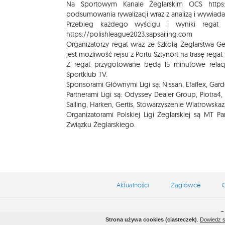
Na Sportowym Kanale Żeglarskim OCS
https:
podsumowania rywalizacji wraz z analizą i wywiad
Przebieg każdego wyścigu i wyniki regat 
https://polishleague2023.sapsailing.com
Organizatorzy regat wraz ze Szkołą Żeglarstwa Ge
jest możliwość rejsu z Portu Sztynort na trasę re
Z regat przygotowane będą 15 minutowe relacj
Sportklub TV.
Sponsorami Głównymi Ligi są: Nissan, Efaflex, Gard
Partnerami Ligi są: Odyssey Dealer Group, Piotra4,
Sailing, Harken, Gertis, Stowarzyszenie Wiatrowskaz, 
Organizatorami Polskiej Ligi Żeglarskiej są MT
Związku Żeglarskiego.
Aktualności
Żaglowce
C
C
Strona używa cookies (ciasteczek)
.
Dowiedz s