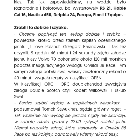
klas. Tak jak zapowiadaliśmy, na wodzie było
różnorodnie i kolorowo, bo wystartowały
RS 21, Hobie
Cat 16, Nautica 450, Delphia 24, Europa, Finn i L'Equipe.
Zrobili to dobrze i szybko.
-
Chcemy popłynąć ten wyścig dobrze i szybko
–
powiedział krótko przed startem kapitan oceanicznego
jachtu „I Love Poland” Grzegorz Baranowski. I tak też
uczynili. 9 godzin 46 minut i 24 sekundy zajęło załodze
jachtu klasy Volvo 70 pokonanie około 120 mil morskich
podczas inauguracyjnego wyścigu Orvaldi B8 Race. Tym
samym załoga pobiła swój własny zeszłoroczny rekord o
40 minut i wygrała regaty w klasyfikacji OPEN.
W klasyfikacji ORC i ORC doublehanded zwyciężyła
załoga Double Scotch czyli Robert Wilkowski i Jakub
Swat.
- Bardzo szybki wyścig w tropikalnych warunkach
–
podsumował Tomek Sawukinas, sędzia główny regat.
–
Tak wcześnie ten wyścig się jeszcze nigdy nie skończył;
w sobotę około godziny 22.00 spłynął ostatni jacht.
Niemal wszystkie załogi, które startowały w Orvaldi B8
Race po raz kolejny, odnotowały własny rekord trasy.