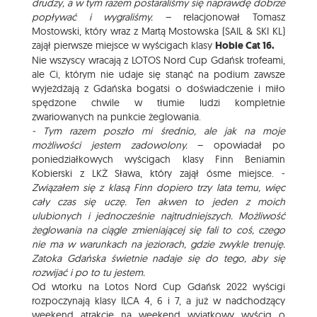
drudzy, a w tym razem postaraliśmy się naprawdę dobrze
popływać i wygraliśmy.
– relacjonował Tomasz
Mostowski, który wraz z Martą Mostowska (SAIL & SKI KL)
zajął pierwsze miejsce w wyścigach klasy
Hobie Cat 16.
Nie wszyscy wracają z LOTOS Nord Cup Gdańsk trofeami,
ale Ci, którym nie udaje się stanąć na podium zawsze
wyjeżdżają z Gdańska bogatsi o doświadczenie i miło
spędzone chwile w tłumie ludzi kompletnie
zwariowanych na punkcie żeglowania.
- Tym razem poszło mi średnio, ale jak na moje
możliwości jestem zadowolony.
– opowiadał po
poniedziałkowych wyścigach klasy Finn Beniamin
Kobierski z LKŻ Sława, który zajął ósme miejsce. -
Związałem się z klasą Finn dopiero trzy lata temu, więc
cały czas się uczę. Ten akwen to jeden z moich
ulubionych i jednocześnie najtrudniejszych. Możliwość
żeglowania na ciągle zmieniającej się fali to coś, czego
nie ma w warunkach na jeziorach, gdzie zwykle trenuję.
Zatoka Gdańska świetnie nadaje się do tego, aby się
rozwijać i po to tu jestem.
Od wtorku na Lotos Nord Cup Gdańsk 2022 wyścigi
rozpoczynają klasy ILCA 4, 6 i 7, a już w nadchodzący
weekend atrakcje na weekend wyjątkowy wyścig o