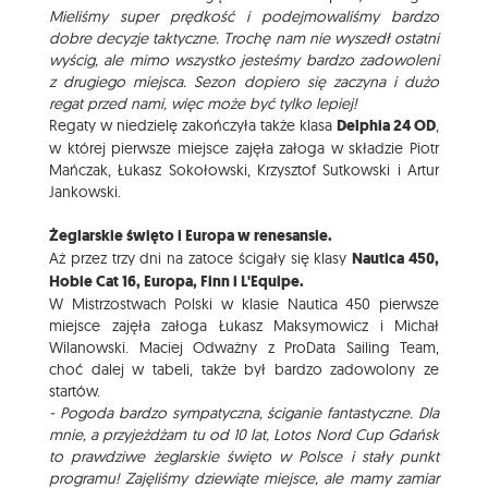
Mieliśmy super prędkość i podejmowaliśmy bardzo
dobre decyzje taktyczne. Trochę nam nie wyszedł ostatni
wyścig, ale mimo wszystko jesteśmy bardzo zadowoleni
z drugiego miejsca. Sezon dopiero się zaczyna i dużo
regat przed nami, więc może być tylko lepiej!
Regaty w niedzielę zakończyła także klasa
Delphia 24 OD
,
w której pierwsze miejsce zajęła załoga w składzie Piotr
Mańczak, Łukasz Sokołowski, Krzysztof Sutkowski i Artur
Jankowski.
Żeglarskie święto i Europa w renesansie.
Aż przez trzy dni na zatoce ścigały się klasy
Nautica 450,
Hobie Cat 16, Europa, Finn i L'Equipe.
W Mistrzostwach Polski w klasie Nautica 450 pierwsze
miejsce zajęła załoga Łukasz Maksymowicz i Michał
Wilanowski. Maciej Odważny z ProData Sailing Team,
choć dalej w tabeli, także był bardzo zadowolony ze
startów.
- Pogoda bardzo sympatyczna, ściganie fantastyczne. Dla
mnie, a przyjeżdżam tu od 10 lat, Lotos Nord Cup Gdańsk
to prawdziwe żeglarskie święto w Polsce i stały punkt
programu! Zajęliśmy dziewiąte miejsce, ale mamy zamiar