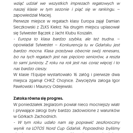
wziąć udział we wszystkich imprezach regatowych w
naszej klasie w tym sezonie i piąć się w rankingu.
–
zapowiedział Maciej.
Pierwsze miejsce w regatach klasy Europa zajął Damian
Sieczkowski z ŻLKS Kiekrz. Na drugim miejscu uplasował
się Sylwester Bączek z Jacht Klubu Koszalin.
- Europa to klasa bardzo szybka, ale też trudna.
–
opowiadał Sylwester –
Konkurencja tu w Gdańsku jest
bardzo mocna. Klasa przeżywa obecnie swój renesans,
bo na tych regatach jest nas pięcioro seniorów, a reszta
to sami juniorzy. Z roku na rok jest nas coraz więcej i to
nas bardzo cieszy.
W klasie l’Equipe wystartowało 16 załóg i pierwsze dwa
miejsca zgarnął CHKŻ Chojnice. Zwyciężyła załoga Igor
Pawłowski i Maurycy Odejewski.
Zatoka równa się progres.
W poniedziałek żeglarzom powiał nieco mocniejszy wiatr
i pływające załogi były bardzo zadowolone z warunków
w Górkach Zachodnich.
- W tym roku udało nam się poprawić zeszłoroczny
wynik na LOTOS Nord Cup Gdańsk. Poprzednio byliśmy