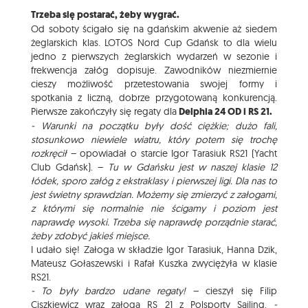
Trzeba się postarać, żeby wygrać.
Od soboty ścigało się na gdańskim akwenie aż siedem
żeglarskich klas. LOTOS Nord Cup Gdańsk to dla wielu
jedno z pierwszych żeglarskich wydarzeń w sezonie i
frekwencja załóg dopisuje. Zawodników niezmiernie
cieszy możliwość przetestowania swojej formy i
spotkania z liczną, dobrze przygotowaną konkurencją.
Pierwsze zakończyły się regaty dla
Delphia 24 OD i RS 21.
- Warunki na początku były dość ciężkie; dużo fali,
stosunkowo niewiele wiatru, który potem się trochę
rozkręcił
– opowiadał o starcie Igor Tarasiuk RS21 (Yacht
Club Gdańsk). –
Tu w Gdańsku jest w naszej klasie 12
łódek, sporo załóg z ekstraklasy i pierwszej ligi. Dla nas to
jest świetny sprawdzian. Możemy się zmierzyć z załogami,
z którymi się normalnie nie ścigamy i poziom jest
naprawdę wysoki. Trzeba się naprawdę porządnie starać,
żeby zdobyć jakieś miejsce.
I udało się! Załoga w składzie Igor Tarasiuk, Hanna Dzik,
Mateusz Gołaszewski i Rafał Kuszka zwyciężyła w klasie
RS21.
- To były bardzo udane regaty!
– cieszył się Filip
Ciszkiewicz wraz załogą RS 21 z Polsporty Sailing.
-