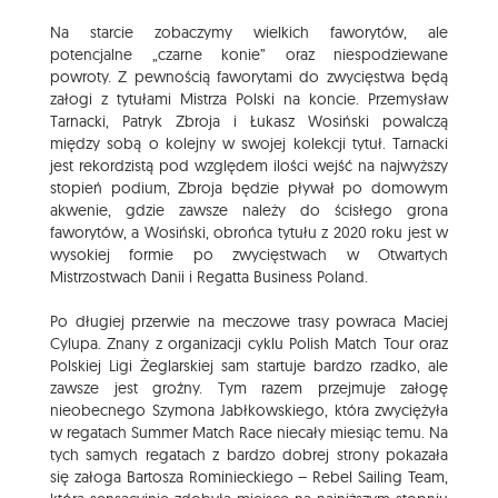
Na starcie zobaczymy wielkich faworytów, ale
potencjalne „czarne konie” oraz niespodziewane
powroty. Z pewnością faworytami do zwycięstwa będą
załogi z tytułami Mistrza Polski na koncie. Przemysław
Tarnacki, Patryk Zbroja i Łukasz Wosiński powalczą
między sobą o kolejny w swojej kolekcji tytuł. Tarnacki
jest rekordzistą pod względem ilości wejść na najwyższy
stopień podium, Zbroja będzie pływał po domowym
akwenie, gdzie zawsze należy do ścisłego grona
faworytów, a Wosiński, obrońca tytułu z 2020 roku jest w
wysokiej formie po zwycięstwach w Otwartych
Mistrzostwach Danii i Regatta Business Poland.
Po długiej przerwie na meczowe trasy powraca Maciej
Cylupa. Znany z organizacji cyklu Polish Match Tour oraz
Polskiej Ligi Żeglarskiej sam startuje bardzo rzadko, ale
zawsze jest groźny. Tym razem przejmuje załogę
nieobecnego Szymona Jabłkowskiego, która zwyciężyła
w regatach Summer Match Race niecały miesiąc temu. Na
tych samych regatach z bardzo dobrej strony pokazała
się załoga Bartosza Rominieckiego – Rebel Sailing Team,