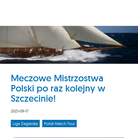
Meczowe Mistrzostwa
Polski po raz kolejny w
Szczecinie!
2021-09-17
Liga Żeglarska
Polish Match Tour