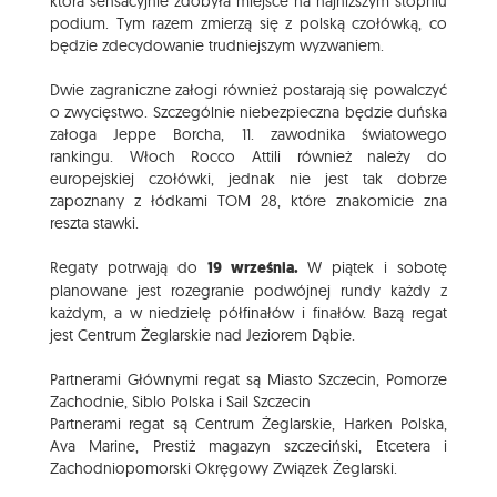
która sensacyjnie zdobyła miejsce na najniższym stopniu
podium. Tym razem zmierzą się z polską czołówką, co
będzie zdecydowanie trudniejszym wyzwaniem.
Dwie zagraniczne załogi również postarają się powalczyć
o zwycięstwo. Szczególnie niebezpieczna będzie duńska
załoga Jeppe Borcha, 11. zawodnika światowego
rankingu. Włoch Rocco Attili również należy do
europejskiej czołówki, jednak nie jest tak dobrze
zapoznany z łódkami TOM 28, które znakomicie zna
reszta stawki.
Regaty potrwają do
19 września.
W piątek i sobotę
planowane jest rozegranie podwójnej rundy każdy z
każdym, a w niedzielę półfinałów i finałów. Bazą regat
jest Centrum Żeglarskie nad Jeziorem Dąbie.
Partnerami Głównymi regat są Miasto Szczecin, Pomorze
Zachodnie, Siblo Polska i Sail Szczecin
Partnerami regat są Centrum Żeglarskie, Harken Polska,
Ava Marine, Prestiż magazyn szczeciński, Etcetera i
Zachodniopomorski Okręgowy Związek Żeglarski.