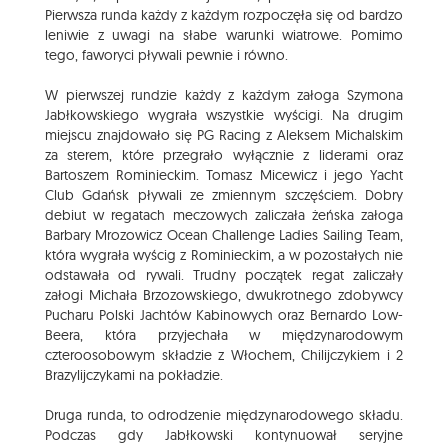
Pierwsza runda każdy z każdym rozpoczęła się od bardzo
leniwie z uwagi na słabe warunki wiatrowe. Pomimo
tego, faworyci pływali pewnie i równo.
W pierwszej rundzie każdy z każdym załoga Szymona
Jabłkowskiego wygrała wszystkie wyścigi. Na drugim
miejscu znajdowało się PG Racing z Aleksem Michalskim
za sterem, które przegrało wyłącznie z liderami oraz
Bartoszem Rominieckim. Tomasz Micewicz i jego Yacht
Club Gdańsk pływali ze zmiennym szczęściem. Dobry
debiut w regatach meczowych zaliczała żeńska załoga
Barbary Mrozowicz Ocean Challenge Ladies Sailing Team,
która wygrała wyścig z Rominieckim, a w pozostałych nie
odstawała od rywali. Trudny początek regat zaliczały
załogi Michała Brzozowskiego, dwukrotnego zdobywcy
Pucharu Polski Jachtów Kabinowych oraz Bernardo Low-
Beera, która przyjechała w międzynarodowym
czteroosobowym składzie z Włochem, Chilijczykiem i 2
Brazylijczykami na pokładzie.
Druga runda, to odrodzenie międzynarodowego składu.
Podczas gdy Jabłkowski kontynuował seryjne