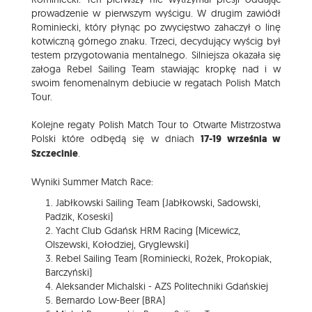
prowadzenie w pierwszym wyścigu. W drugim zawiódł
Rominiecki, który płynąc po zwycięstwo zahaczył o linę
kotwiczną górnego znaku. Trzeci, decydujący wyścig był
testem przygotowania mentalnego. Silniejsza okazała się
załoga Rebel Sailing Team stawiając kropkę nad i w
swoim fenomenalnym debiucie w regatach Polish Match
Tour.
Kolejne regaty Polish Match Tour to Otwarte Mistrzostwa
Polski które odbędą się w dniach
17-19 września w
Szczecinie
.
Wyniki Summer Match Race:
Jabłkowski Sailing Team (Jabłkowski, Sadowski,
Padzik, Koseski)
Yacht Club Gdańsk HRM Racing (Micewicz,
Olszewski, Kołodziej, Gryglewski)
Rebel Sailing Team (Rominiecki, Rożek, Prokopiak,
Barczyński)
Aleksander Michalski - AZS Politechniki Gdańskiej
Bernardo Low-Beer (BRA)