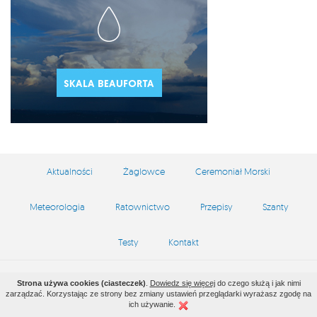
Aktualności
Żaglowce
Ceremoniał Morski
Meteorologia
Ratownictwo
Przepisy
Szanty
Testy
Kontakt
Copyright by zeglarstwo.waw.pl © 2026
Strona używa cookies (ciasteczek)
.
Dowiedz się więcej
do czego służą i jak nimi
zarządzać. Korzystając ze strony bez zmiany ustawień przeglądarki wyrażasz zgodę na
Projekt i wykonanie
VEGA Internet Studio
ich używanie.