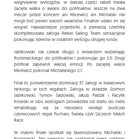
wygrywanie wyścigów, w dalszej części tabeli trwała
zacięta walka o awans do półfinałów. Jeszcze na dwa
mecze przed końcem ani Micewicz ani Michalski nie
mogli być pewni swoich awansów. Finalnie udało im się
wygrać najważniejsze pojedynki, a pierwszą czwórkę
skompletowała załoga Rebel Sailing Team sensacyjnie
pokonując liderów w ostatnim wyścigu drugiej rundy.
Jabłkowski nie czekał długo z rewanżem wybierając
Rominieckiego do półfinałów i pokonując go 2:0. Drugi
półfinał zapewnił więcej emocji. Po zaciętej walce
Micewicz pokonał Michalskiego 2:1.
Finał to potwierdzenie dominacji 37. załogi w światowym
rankingu w tych regatach. Załoga w składzie Szymon
Jabłkowski, Tymon Sadowski, Jakub Padzik i Pacyfik
Koseski w obu wyścigach prowadziła od startu do mety
rehabilitując się za nieudany występ podczas
czerwcowych regat Pucharu Świata czyli Szczecin Match
Race.
W małym finale spotkali się faworyzowany Michalski i
Rominiecki. Ten pierwszy nie wytrzymał presji oddając