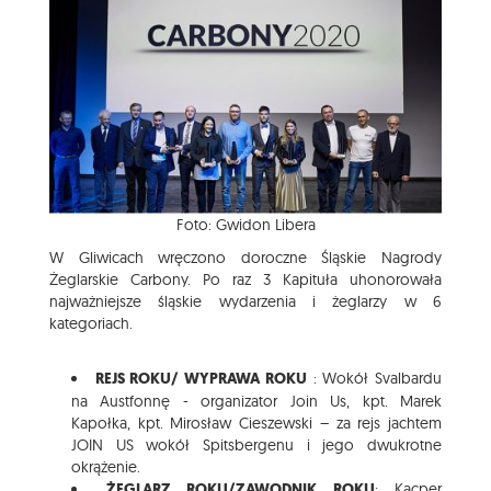
Foto: Gwidon Libera
W Gliwicach wręczono doroczne Śląskie Nagrody
Żeglarskie Carbony. Po raz 3 Kapituła uhonorowała
najważniejsze śląskie wydarzenia i żeglarzy w 6
kategoriach.
REJS ROKU/ WYPRAWA ROKU
: Wokół Svalbardu
na Austfonnę - organizator Join Us, kpt. Marek
Kapołka, kpt. Mirosław Cieszewski – za rejs jachtem
JOIN US wokół Spitsbergenu i jego dwukrotne
okrążenie.
ŻEGLARZ ROKU/ZAWODNIK ROKU
: Kacper