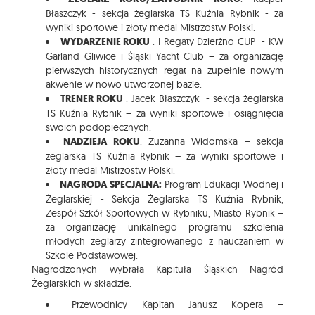
Błaszczyk - sekcja żeglarska TS Kuźnia Rybnik - za
wyniki sportowe i złoty medal Mistrzostw Polski.
WYDARZENIE ROKU
: I Regaty Dzierżno CUP - KW
Garland Gliwice i Śląski Yacht Club – za organizację
pierwszych historycznych regat na zupełnie nowym
akwenie w nowo utworzonej bazie.
TRENER ROKU
: Jacek Błaszczyk - sekcja żeglarska
TS Kuźnia Rybnik – za wyniki sportowe i osiągnięcia
swoich podopiecznych.
NADZIEJA ROKU
: Zuzanna Widomska – sekcja
żeglarska TS Kuźnia Rybnik – za wyniki sportowe i
złoty medal Mistrzostw Polski.
NAGRODA SPECJALNA:
Program Edukacji Wodnej i
Żeglarskiej - Sekcja Żeglarska TS Kuźnia Rybnik,
Zespół Szkół Sportowych w Rybniku, Miasto Rybnik –
za organizację unikalnego programu szkolenia
młodych żeglarzy zintegrowanego z nauczaniem w
Szkole Podstawowej.
Nagrodzonych wybrała Kapituła Śląskich Nagród
Żeglarskich w składzie:
Przewodnicy Kapitan Janusz Kopera –