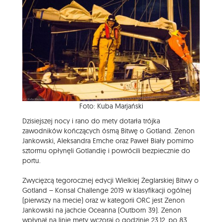
Foto: Kuba Marjański
Dzisiejszej nocy i rano do mety dotarła trójka
zawodników kończących ósmą Bitwę o Gotland. Zenon
Jankowski, Aleksandra Emche oraz Paweł Biały pomimo
sztormu opłynęli Gotlandię i powrócili bezpiecznie do
portu.
Zwycięzcą tegorocznej edycji Wielkiej Żeglarskiej Bitwy o
Gotland – Konsal Challenge 2019 w klasyfikacji ogólnej
(pierwszy na mecie) oraz w kategorii ORC jest Zenon
Jankowski na jachcie Oceanna (Outborn 39). Zenon
wpłynął na linię mety wczoraj o godzinie 23.12, po 83