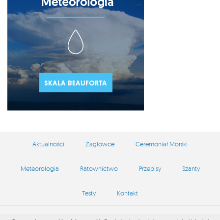
Aktualności
Żaglowce
Ceremoniał Morski
Meteorologia
Ratownictwo
Przepisy
Szanty
Testy
Kontakt