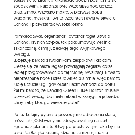
zdarza się to kilka lub kilkanaście godzin później niż się
spodziewam. Najgorsza była wczorajsza noc: deszcz,
grad, zimno, wszystko mokre. A pierwsza doba –
wiadomo, masakra.” Był to trzeci start Pawła w Bitwie o
Gotland i pierwsza tak wysoka lokata.
Pomysłodawca, organizator i dyrektor regat Bitwa o
Gotland, Krystian Szypka, tak podsumowuje właśnie
zakończoną, ósmą już edycję tego wyjątkowego
wyścigu:
„Dziękuję bardzo zawodnikom, zespołowi i kibicom.
Cieszę się, że nasze regaty przyciągają żeglarzy coraz
lepiej przygotowanych do tej trudnej rywalizacji. Bitwa to
nieprzespane noce i stres również dla mnie, więc bardzo
lubię uczucie ulgi, gdy ostatni jacht wchodzi do portu.
Żal mi bardzo, że Dancing Queen i Blue Horizon musiały
przerwać wyścig, bo miały rekord w zasięgu, a ja bardzo
chcę, żeby ktoś go wreszcie pobił”.
Po raz kolejny pytany o powody nie odroczenia startu,
mówi tak: „Gdybyśmy nie zdecydowali się na start
zgodnie z planem, to Bitwy po prostu w tym roku by nie
było. Na Bałtyku jesienią idzie niż za niżem, można