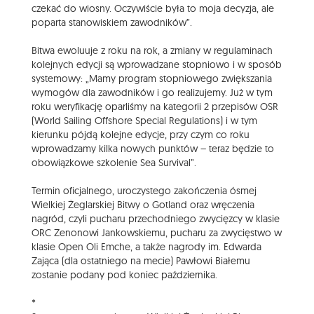
czekać do wiosny. Oczywiście była to moja decyzja, ale
poparta stanowiskiem zawodników”.
Bitwa ewoluuje z roku na rok, a zmiany w regulaminach
kolejnych edycji są wprowadzane stopniowo i w sposób
systemowy: „Mamy program stopniowego zwiększania
wymogów dla zawodników i go realizujemy. Już w tym
roku weryfikację oparliśmy na kategorii 2 przepisów OSR
(World Sailing Offshore Special Regulations) i w tym
kierunku pójdą kolejne edycje, przy czym co roku
wprowadzamy kilka nowych punktów – teraz będzie to
obowiązkowe szkolenie Sea Survival”.
Termin oficjalnego, uroczystego zakończenia ósmej
Wielkiej Żeglarskiej Bitwy o Gotland oraz wręczenia
nagród, czyli pucharu przechodniego zwycięzcy w klasie
ORC Zenonowi Jankowskiemu, pucharu za zwycięstwo w
klasie Open Oli Emche, a także nagrody im. Edwarda
Zająca (dla ostatniego na mecie) Pawłowi Białemu
zostanie podany pod koniec października.
*