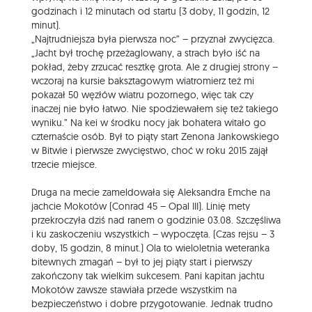
godzinach i 12 minutach od startu (3 doby, 11 godzin, 12
minut).
„Najtrudniejsza była pierwsza noc” – przyznał zwycięzca.
„Jacht był trochę przeżaglowany, a strach było iść na
pokład, żeby zrzucać resztkę grota. Ale z drugiej strony –
wczoraj na kursie baksztagowym wiatromierz też mi
pokazał 50 węzłów wiatru pozornego, więc tak czy
inaczej nie było łatwo. Nie spodziewałem się też takiego
wyniku.” Na kei w środku nocy jak bohatera witało go
czternaście osób. Był to piąty start Zenona Jankowskiego
w Bitwie i pierwsze zwycięstwo, choć w roku 2015 zajął
trzecie miejsce.
Druga na mecie zameldowała się Aleksandra Emche na
jachcie Mokotów (Conrad 45 – Opal III). Linię mety
przekroczyła dziś nad ranem o godzinie 03.08. Szczęśliwa
i ku zaskoczeniu wszystkich – wypoczęta. (Czas rejsu – 3
doby, 15 godzin, 8 minut.) Ola to wieloletnia weteranka
bitewnych zmagań – był to jej piąty start i pierwszy
zakończony tak wielkim sukcesem. Pani kapitan jachtu
Mokotów zawsze stawiała przede wszystkim na
bezpieczeństwo i dobre przygotowanie. Jednak trudno