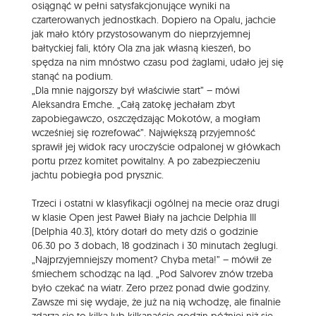
osiągnąć w pełni satysfakcjonujące wyniki na
czarterowanych jednostkach. Dopiero na Opalu, jachcie
jak mało który przystosowanym do nieprzyjemnej
bałtyckiej fali, który Ola zna jak własną kieszeń, bo
spędza na nim mnóstwo czasu pod żaglami, udało jej się
stanąć na podium.
„Dla mnie najgorszy był właściwie start” – mówi
Aleksandra Emche. „Całą zatokę jechałam zbyt
zapobiegawczo, oszczędzając Mokotów, a mogłam
wcześniej się rozrefować”. Największą przyjemność
sprawił jej widok racy uroczyście odpalonej w główkach
portu przez komitet powitalny. A po zabezpieczeniu
jachtu pobiegła pod prysznic.
Trzeci i ostatni w klasyfikacji ogólnej na mecie oraz drugi
w klasie Open jest Paweł Biały na jachcie Delphia III
(Delphia 40.3), który dotarł do mety dziś o godzinie
06.30 po 3 dobach, 18 godzinach i 30 minutach żeglugi.
„Najprzyjemniejszy moment? Chyba meta!” – mówił ze
śmiechem schodząc na ląd. „Pod Salvorev znów trzeba
było czekać na wiatr. Zero przez ponad dwie godziny.
Zawsze mi się wydaje, że już na nią wchodzę, ale finalnie