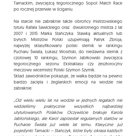
Tarnackim, zwycięzcą tegorocznego Sopot Match Race
po rocznej przerwie w ściganiu.
Na starcie nie zabraknie także obrońcy mistrzowskiego
tytułu Rafała Sawickiego oraz dwukrotnego mistrza z lat
2007 i 2015 Marka Stańczyka. Stawką aktualnych lub
byłych Mistrzów Polski uzupełniają Patryk Zbroja,
najwyżej sklasyfikowany polski sternik w rankingu
Pucharu Świata, Łukasz Wosiński, do niedawna sternik z
czołowej 10 rankingu, Szymon Jabłkowski zwycięzca
tegorocznego sezonu Ekstraklasy czy zeszłoroczny
meczowy wicemistrz Polski Szymon Szymik.
Skład zawodników pokazuje, że walka będzie na pewno
bardzo zacięta i żeglarskich emocji na wodzie nie
zabraknie.
„Od wielu wielu lat na wodzie w jednych regatach nie
widzieliśmy praktycznie wszystkich najbardziej
utytułowanych Polaków. Oczywiście brakuje Karola
Jabłońskiego, ale Karol zaprzestał regularnych startów w
Pucharze Świata już wiele lat temu. Klasyczne już
pojedynki Tarnacki – Stańczyk, które były okrasa każdych