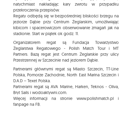
natychmiast nakładając kary zwrotu w przypadku
przekroczenia przepisów.
Regaty odbędą się w bezpośredniej bliskości brzegu na
jeziorze Dąbie przy Centrum Żeglarskim, umożliwiając
kibicom i spacerowiczom obserwowanie zmagań jak na
stadionie. Start w piątek ok godz. 11.
Organizatorem regat są Fundacja Towarzystwo
Żeglarstwa Regatowego - Polish Match Tour i MT
Partners. Bazą regat jest Centrum Żeglarskie przy ulicy
Przestrzennej w Szczecinie nad jeziorem Dąbie.
Partnerami głównymi regat są Miasto Szczecin, TT-Line
Polska, Pomorze Zachodnie, North East Marina Szczecin i
D.A.D – Texet Polska.
Partnerami regat są AVA Marine, Harken, Teknos - Oliva,
Bryt Sails i wodoaktywni.com.
Więcej informacji na stronie
www.polishmatch.pl
i
fanpage na FB.