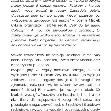
regat powrócą tym razem w Szczecinie. A poza tą dwójką
mamy jeszcze 5 bardzo mocnych Polaków z których
każdy może wygrać te regaty. Zdecydują detale,
dyspozycja dnia czy po prostu więcej szczęścia, bo
wytypowanie zwycięzcy jest trudne”
– ocenia Maciek
Cylupa, organizator i arbiter regat.
„Jeśli do tej stawki
dołączymy 4 mocnych zawodników z zagranicy, to
mamy gwarancję doskonałego ścigania na najwyższym
poziomie. Warto przyjechać do Centrum Żeglarskiego
aby poobserwować co się będzie działo”
Stawkę zawodników uzupełniają Holender Jelmer van
Beek, Duńczyk Felix Jacobsen, Szwed Victor Abenius oraz
Irlandczyk Philip Bendon.
Przypomnijmy, że regaty meczowe polegają na serii
wyścigów każdy z każdym. Zwycięzca każdego wyścigu
zdobywa punkt, przegrany dostaje 0. Te załogi które
zgromadzą najwięcej zwycięstw/punktów awansują do
rundy finałowej. Planowanych jest rozegranie około 60
krótkich wyścigów/meczów eliminacyjnych 1 na 1, a po
nich finały dla najlepszych 4 załóg. Nad sprawnych
przebiegiem regat czuwać będzie 5 sędziów i 6 arbitrów
sędziujących wyścigi na wodzie i rozpatrujących protesty