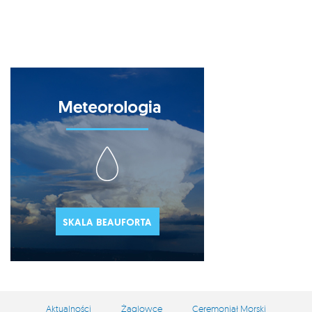
Aktualności
Żaglowce
Ceremoniał Morski