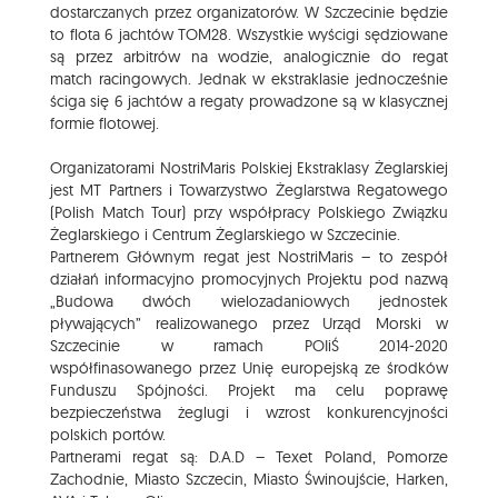
dostarczanych przez organizatorów. W Szczecinie będzie
to flota 6 jachtów TOM28. Wszystkie wyścigi sędziowane
są przez arbitrów na wodzie, analogicznie do regat
match racingowych. Jednak w ekstraklasie jednocześnie
ściga się 6 jachtów a regaty prowadzone są w klasycznej
formie flotowej.
Organizatorami NostriMaris Polskiej Ekstraklasy Żeglarskiej
jest MT Partners i Towarzystwo Żeglarstwa Regatowego
(Polish Match Tour) przy współpracy Polskiego Związku
Żeglarskiego i Centrum Żeglarskiego w Szczecinie.
Partnerem Głównym regat jest NostriMaris – to zespół
działań informacyjno promocyjnych Projektu pod nazwą
„Budowa dwóch wielozadaniowych jednostek
pływających” realizowanego przez Urząd Morski w
Szczecinie w ramach POIiŚ 2014-2020
współfinasowanego przez Unię europejską ze środków
Funduszu Spójności. Projekt ma celu poprawę
bezpieczeństwa żeglugi i wzrost konkurencyjności
polskich portów.
Partnerami regat są: D.A.D – Texet Poland, Pomorze
Zachodnie, Miasto Szczecin, Miasto Świnoujście, Harken,