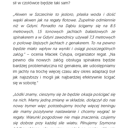
sił w czołówce będzie taki sam?
„Akwen w Szczecinie to jezioro, płaska woda i dość
wąski akwen jak na regaty flotowe. Zupełnie odmiennie
niż w Gdyni. Ponadto na Dąbiu ścigamy się na 8.5
metrowych, 1,5 tonowych jachtach balastowych ze
spinakerem a w Gdyni zawodnicy używali 7,3 metrowych
o połowę lżejszych jachtach z genakerem. To na pewno
będzie miało wpływ na wyniki i osiągi poszczególnych
załóg.”
– ocenia Maciek Cylupa, organizator regat. „Na
pewno dla nowych załóg obsługa spinakera będzie
bardziej problematyczna niż genakera, ale udostępniamy
im jachty na trochę więcej czasu aby okres adaptacji był
jak najszybszy i mogli jak najbardziej efektywnie ścigać
się w sobotę.”
„Łódki znamy, cieszymy się że będzie okazja pościgać się
na nich. Mamy jedną zmianę w składzie, dołączył do nas
nowy trymer więc potrzebujemy trochę więcej treningu
ale mamy pozytywne nastawianie i chcemy wygrać te
regaty. Warunki pogodowe nie maja znaczenia, czujemy
się dobrze przy każdej sile wiatru. Pilnujemy Szymona