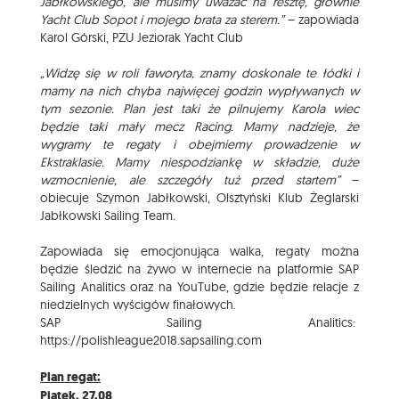
Jabłkowskiego, ale musimy uważać na resztę, głównie
Yacht Club Sopot i mojego brata za sterem.”
– zapowiada
Karol Górski, PZU Jeziorak Yacht Club
„Widzę się w roli faworyta, znamy doskonale te łódki i
mamy na nich chyba najwięcej godzin wypływanych w
tym sezonie. Plan jest taki że pilnujemy Karola wiec
będzie taki mały mecz Racing. Mamy nadzieje, że
wygramy te regaty i obejmiemy prowadzenie w
Ekstraklasie. Mamy niespodziankę w składzie, duże
wzmocnienie, ale szczegóły tuż przed startem”
–
obiecuje Szymon Jabłkowski, Olsztyński Klub Żeglarski
Jabłkowski Sailing Team.
Zapowiada się emocjonująca walka, regaty można
będzie śledzić na żywo w internecie na platformie SAP
Sailing Analitics oraz na YouTube, gdzie będzie relacje z
niedzielnych wyścigów finałowych.
SAP Sailing Analitics:
https://polishleague2018.sapsailing.com
Plan regat:
Piątek, 27.08