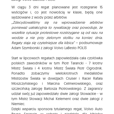
W ciągu 3 dni regat planowane jest rozegranie 15
wyścigów i, co jest nowością w klasie, będą one
sędziowane z wody przez arbitrów.
„Zdecydowaliśmy się na wprowadzenie arbitrów
ponieważ uatrakcyjnia to rywalizację oraz powoduje, że
wszelkie sytuacje protestowe rozstrzygane są od razu na
wodzie a nie przy zielonym stoliku na koniec dnia.
Regaty staja się czytelniejsze dla kibica”
– podsumowuje
Adam Szymborski z załogi Volvo LaBesto POL13
Start w lipcowych regatach zapowiedziała cała czołówka
polskich zawodników w tym Piotr Tarancki - 7 krotny
Mistrz Świata i 4 krotny Mistrz Świata Piotr Ogrodnik.
Ponadto zobaczymy wielokrotnych medalistów
Mistrzostw Świata w dywizjach Cruiser i Racer Rafała
Moszczyńskiego i Marcina Celmerowskiego, oraz
szczecińską załogę Bartosza Piotrowskiego. Z zagranicy
udział swój już zapowiedziały dwie załogi Słowackie - w
tym Mistrz Słowacji Michal Kelement oraz dwie załogi z
Niemiec.
Dzięki wsparciu sponsora tytularnego regat, Volvo Auto