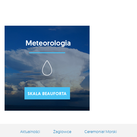
Aktualności
Żaglowce
Ceremoniał Morski