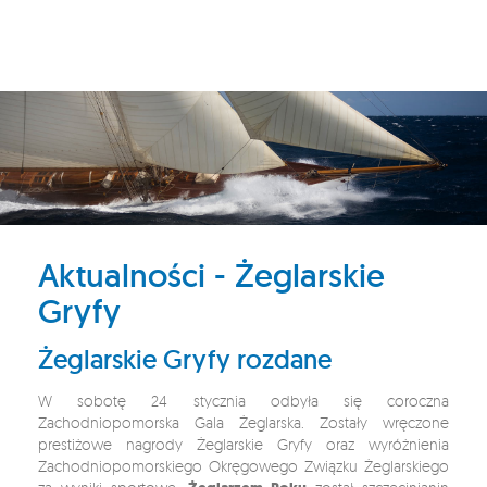
Aktualności - Żeglarskie
Gryfy
Żeglarskie Gryfy rozdane
W sobotę 24 stycznia odbyła się coroczna
Zachodniopomorska Gala Żeglarska. Zostały wręczone
prestiżowe nagrody Żeglarskie Gryfy oraz wyróżnienia
Zachodniopomorskiego Okręgowego Związku Żeglarskiego