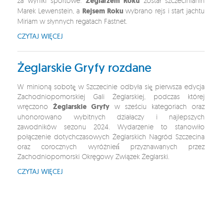
za wyniki sportowe.
Żeglarzem Roku
został szczecinianin
Marek Lewenstein, a
Rejsem Roku
wybrano rejs i start jachtu
Miriam w słynnych regatach Fastnet.
CZYTAJ WIĘCEJ
Żeglarskie Gryfy rozdane
W minioną sobotę̨ w Szczecinie odbyła się̨ pierwsza edycja
Zachodniopomorskiej Gali Żeglarskiej, podczas której
wręczono
Żeglarskie Gryfy
w sześciu kategoriach oraz
uhonorowano wybitnych działaczy i najlepszych
zawodników sezonu 2024. Wydarzenie to stanowiło
połączenie dotychczasowych Żeglarskich Nagród Szczecina
oraz corocznych wyróżnień́ przyznawanych przez
Zachodniopomorski Okręgowy Związek Żeglarski.
CZYTAJ WIĘCEJ