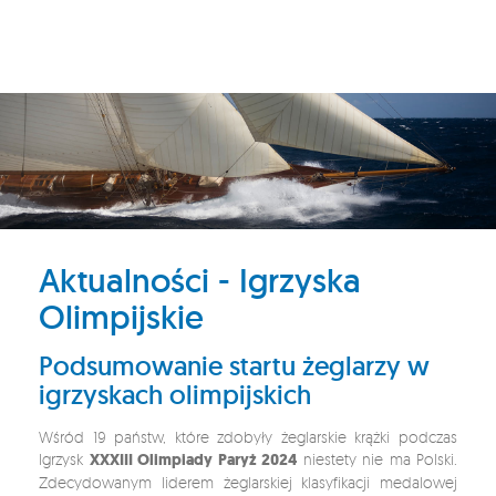
Aktualności - Igrzyska
Olimpijskie
Podsumowanie startu żeglarzy w
igrzyskach olimpijskich
Wśród 19 państw, które zdobyły żeglarskie krążki podczas
Igrzysk
XXXIII Olimpiady Paryż 2024
niestety nie ma Polski.
Zdecydowanym liderem żeglarskiej klasyfikacji medalowej