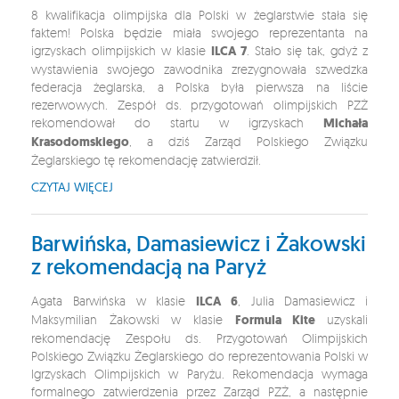
8 kwalifikacja olimpijska dla Polski w żeglarstwie stała się
faktem! Polska będzie miała swojego reprezentanta na
igrzyskach olimpijskich w klasie
ILCA 7
. Stało się tak, gdyż z
wystawienia swojego zawodnika zrezygnowała szwedzka
federacja żeglarska, a Polska była pierwsza na liście
rezerwowych. Zespół ds. przygotowań olimpijskich PZŻ
rekomendował do startu w igrzyskach
Michała
Krasodomskiego
, a dziś Zarząd Polskiego Związku
Żeglarskiego tę rekomendację zatwierdził.
CZYTAJ WIĘCEJ
Barwińska, Damasiewicz i Żakowski
z rekomendacją na Paryż
Agata Barwińska w klasie
ILCA 6
, Julia Damasiewicz i
Maksymilian Żakowski w klasie
Formula Kite
uzyskali
rekomendację Zespołu ds. Przygotowań Olimpijskich
Polskiego Związku Żeglarskiego do reprezentowania Polski w
Igrzyskach Olimpijskich w Paryżu. Rekomendacja wymaga
formalnego zatwierdzenia przez Zarząd PZŻ, a następnie