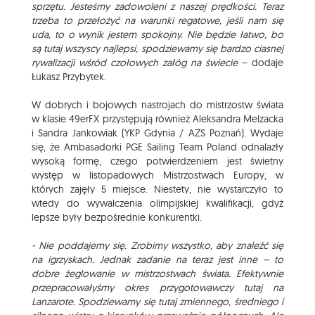
sprzętu. Jesteśmy zadowoleni z naszej prędkości. Teraz
trzeba to przełożyć na warunki regatowe, jeśli nam się
uda, to o wynik jestem spokojny. Nie będzie łatwo, bo
są tutaj wszyscy najlepsi, spodziewamy się bardzo ciasnej
rywalizacji wśród czołowych załóg na świecie
– dodaje
Łukasz Przybytek.
W dobrych i bojowych nastrojach do mistrzostw świata
w klasie 49erFX przystępują również Aleksandra Melzacka
i Sandra Jankowiak (YKP Gdynia / AZS Poznań). Wydaje
się, że Ambasadorki PGE Sailing Team Poland odnalazły
wysoką formę, czego potwierdzeniem jest świetny
występ w listopadowych Mistrzostwach Europy, w
których zajęły 5 miejsce. Niestety, nie wystarczyło to
wtedy do wywalczenia olimpijskiej kwalifikacji, gdyż
lepsze były bezpośrednie konkurentki.
- Nie poddajemy się. Zrobimy wszystko, aby znaleźć się
na igrzyskach. Jednak zadanie na teraz jest inne – to
dobre żeglowanie w mistrzostwach świata. Efektywnie
przepracowałyśmy okres przygotowawczy tutaj na
Lanzarote. Spodziewamy się tutaj zmiennego, średniego i