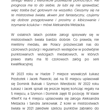
silnego wiatru z kierunków przeważnie północnych. Ale
prognoza ma to do siebie, że lubi się nie sprawdzać,
więc trzeba być gotowym na wszystko. Cieszymy się na
te mistrzostwa świata, akwen jest fantastyczny, czujemy
się dobrze przygotowane i prosimy o kibicowanie i
trzymanie kciuków
– mówi Aleksandra Melzacka.
W ostatnich latach polskie załogi spisywały się w
mistrzostwach świata bardzo dobrze. Co prawda, nie
mieliśmy medalu, ale Polacy przyzwyczaili nas do
czołowych pozycji i regularnych występów w podwójnie
punktowanych wyścigach medalowych, w których
prawo startu ma 10 czołowych załóg po serii
kwalifikacyjnej.
W 2023 roku w Hadze 7 miejsce wywalczyli Łukasz
Przybytek i Jacek Piasecki, zaś na 10 miejscu uplasowali
się Dominik Buksak i Szymon Wierzbicki. W 2022 roku
Łukasz i Jacek spisali się jeszcze lepiej kończąc regaty na
5 miejscu, a Szymon i Dominik zajęli 10 pozycję. W klasie
49erFX na 4 miejscu uplasowała się załoga Aleksandra
Melzacka i Sandra Jankowiak. Z kolei w mistrzostwach
świata w 2021 zaledwie sześciu punktów zabrakło do