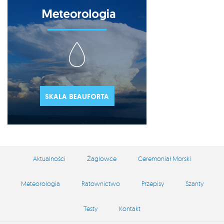
Aktualności
Żaglowce
Ceremoniał Morski
Meteorologia
Ratownictwo
Przepisy
Szanty
Testy
Kontakt