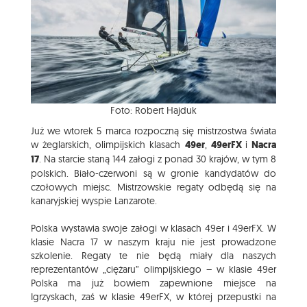
Foto: Robert Hajduk
Już we wtorek 5 marca rozpoczną się mistrzostwa świata
w żeglarskich, olimpijskich klasach
49er
,
49erFX
i
Nacra
17
. Na starcie staną 144 załogi z ponad 30 krajów, w tym 8
polskich. Biało-czerwoni są w gronie kandydatów do
czołowych miejsc. Mistrzowskie regaty odbędą się na
kanaryjskiej wyspie Lanzarote.
Polska wystawia swoje załogi w klasach 49er i 49erFX. W
klasie Nacra 17 w naszym kraju nie jest prowadzone
szkolenie. Regaty te nie będą miały dla naszych
reprezentantów „ciężaru” olimpijskiego – w klasie 49er
Polska ma już bowiem zapewnione miejsce na
Igrzyskach, zaś w klasie 49erFX, w której przepustki na