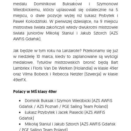
medalu Dominikowi Buksakowi i Szymonowi
Wierzbickiemu, którzy uplasowali się ostatecznie na 5
miejscu, o dwie pozycje wyżej niż Łukasz Prybytek i
Paweł Kołodziński. W pierwszej dziesiątce, na 9 miejscu
mistrostwa świata zakończyli wtedy dwukrotni mistrzowie
świata juniorów Mikołaj Staniul i Jakub Sztorch (AZS
AWFiS Gdańsk).
Jak będzie w tym roku na Lanzarote? Przekonamy się już
w niedzielę 10 marca, kiedy to zaplanowane są wyścigi
medalowe. Tytułów mistrzowskich bronić będą Bart
Lambriex i Floris Van De Werken (Holandia) w klasie 49er
oraz Vilma Bobeck i Rebecca Netzler (Szwecja) w klasie
49erFX.
Polacy w MŚ klasy 49er
Dominik Buksak i Szymon Wierzbicki (AZS AWFiS
Gdańsk / AZS Poznań / PGE Sailing Team Poland)
Łukasz Przybytek i Jacek Piasecki (AZS AWFiS
Gdańsk)
Mikołaj Staniul i Jakub Sztorch (AZS AWFiS Gdańsk
/ PGE Sailing Team Poland)