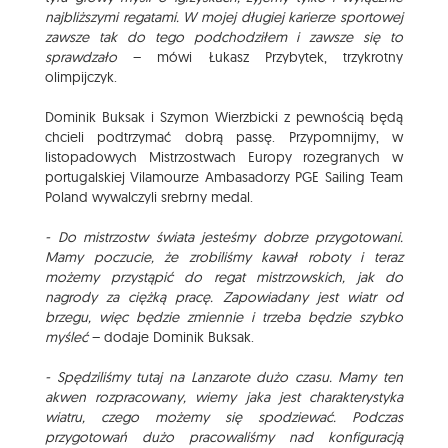
najbliższymi regatami. W mojej długiej karierze sportowej
zawsze tak do tego podchodziłem i zawsze się to
sprawdzało
– mówi Łukasz Przybytek, trzykrotny
olimpijczyk.
Dominik Buksak i Szymon Wierzbicki z pewnością będą
chcieli podtrzymać dobrą passę. Przypomnijmy, w
listopadowych Mistrzostwach Europy rozegranych w
portugalskiej Vilamourze Ambasadorzy PGE Sailing Team
Poland wywalczyli srebrny medal.
- Do mistrzostw świata jesteśmy dobrze przygotowani.
Mamy poczucie, że zrobiliśmy kawał roboty i teraz
możemy przystąpić do regat mistrzowskich, jak do
nagrody za ciężką pracę. Zapowiadany jest wiatr od
brzegu, więc będzie zmiennie i trzeba będzie szybko
myśleć
– dodaje Dominik Buksak.
- Spędziliśmy tutaj na Lanzarote dużo czasu. Mamy ten
akwen rozpracowany, wiemy jaka jest charakterystyka
wiatru, czego możemy się spodziewać. Podczas
przygotowań dużo pracowaliśmy nad konfiguracją