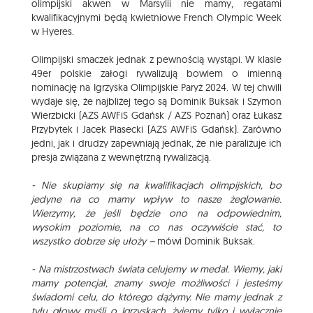
olimpijski akwen w Marsylii nie mamy, regatami
kwalifikacyjnymi będą kwietniowe French Olympic Week
w Hyeres.
Olimpijski smaczek jednak z pewnością wystąpi. W klasie
49er polskie załogi rywalizują bowiem o imienną
nominację na Igrzyska Olimpijskie Paryż 2024. W tej chwili
wydaje się, że najbliżej tego są Dominik Buksak i Szymon
Wierzbicki (AZS AWFiS Gdańsk / AZS Poznań) oraz Łukasz
Przybytek i Jacek Piasecki (AZS AWFiS Gdańsk). Zarówno
jedni, jak i drudzy zapewniają jednak, że nie paraliżuje ich
presja związana z wewnętrzną rywalizacją.
- Nie skupiamy się na kwalifikacjach olimpijskich, bo
jedyne na co mamy wpływ to nasze żeglowanie.
Wierzymy, że jeśli będzie ono na odpowiednim,
wysokim poziomie, na co nas oczywiście stać, to
wszystko dobrze się ułoży –
mówi Dominik Buksak.
- Na mistrzostwach świata celujemy w medal. Wiemy, jaki
mamy potencjał, znamy swoje możliwości i jesteśmy
świadomi celu, do którego dążymy. Nie mamy jednak z
tyłu głowy myśli o Igrzyskach, żyjemy tylko i wyłącznie