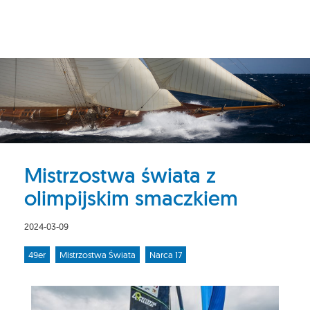
Mistrzostwa świata z
olimpijskim smaczkiem
2024-03-09
49er
Mistrzostwa Świata
Narca 17